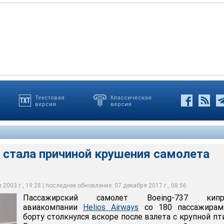
Текстовая
Классическая
версия
версия
т Boeing-737 кипрской авиакомпании Helios Airways со 180
ту столкнулся вскоре после взлета с крупной птицей
 стала причиной крушения самолета
2003 г., 19:28 | последнее обновление: 07 декабря 2017 г., 08:56
Пассажирский самолет Boeing-737 кипр
авиакомпании
Helios Airways
со 180 пассажирам
борту столкнулся вскоре после взлета с крупной пт