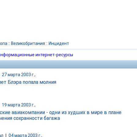
опа
::
Великобритания
::
Инцидент
нформационные интернет-ресурсы
|
27 марта 2003 г.,
лет Блэра попала молния
|
19 марта 2003 г.,
ские авиакомпании - одни из худших в мире в плане
чения сохранности багажа
ал
|
04 марта 2003 г.,