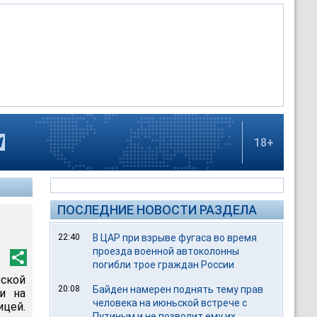
18+
ПОСЛЕДНИЕ НОВОСТИ РАЗДЕЛА
22:40
В ЦАР при взрыве фугаса во время
проезда военной автоколонны
погибли трое граждан России
ской
20:08
Байден намерен поднять тему прав
и на
человека на июньской встрече с
ицей.
Путиным и не позволит ему их