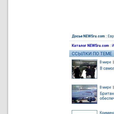
Досье NEWSru.com
::
Евр
Каталог NEWSru.com
::
И
ССЫЛКИ ПО ТЕМЕ
В мире
В само
В мире
Британ
обеспе
Кримин