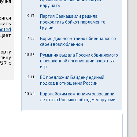
учил
нарушать
19:17
Партия Саакашвили решила
игая
прекратить бойкот парламента
жать
Грузии
nsted
бщает
17:35
Борис Джонсон тайно обвенчался со
своей возлюбленной
борту
15:58
Румыния выдала России обвиняемого
лицу
в незаконной организации азартных
737 с
игр
12:11
ЕС предложил Байдену единый
подход в отношении России
18:54
Европейским компаниям разрешили
летать в Россию в обход Белоруссии