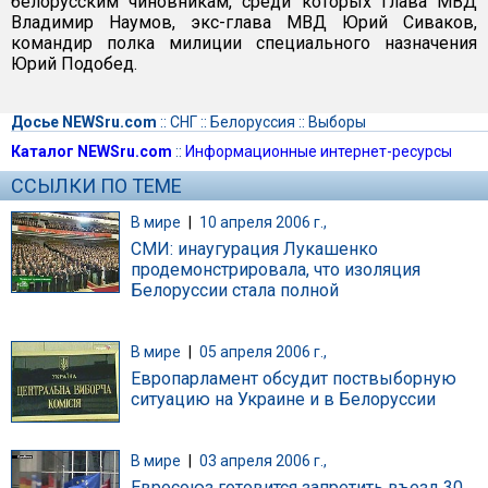
белорусским чиновникам, среди которых глава МВД
Владимир Наумов, экс-глава МВД Юрий Сиваков,
командир полка милиции специального назначения
Юрий Подобед.
Досье NEWSru.com
::
СНГ
::
Белоруссия
::
Выборы
Каталог NEWSru.com
::
Информационные интернет-ресурсы
ССЫЛКИ ПО ТЕМЕ
В мире
|
10 апреля 2006 г.,
СМИ: инаугурация Лукашенко
продемонстрировала, что изоляция
Белоруссии стала полной
В мире
|
05 апреля 2006 г.,
Европарламент обсудит поствыборную
ситуацию на Украине и в Белоруссии
В мире
|
03 апреля 2006 г.,
Евросоюз готовится запретить въезд 30