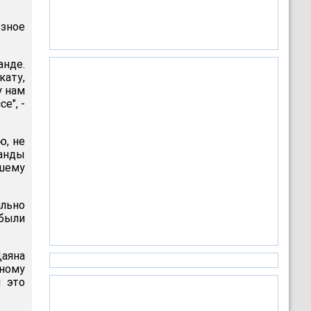
езное
нде.
ату,
у нам
е", -
ю, не
манды
шему
льно
были
аяна
ному
л это