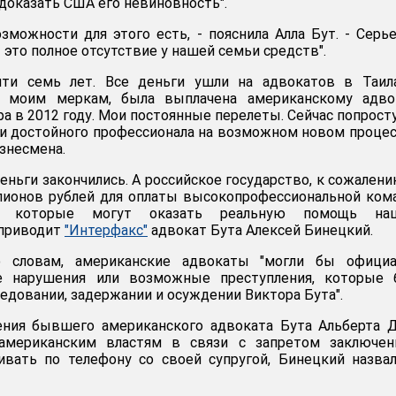
доказать США его невиновность".
зможности для этого есть, - пояснила Алла Бут. - Серь
- это полное отсутствие у нашей семьи средств".
чти семь лет. Все деньги ушли на адвокатов в Таила
о моим меркам, была выплачена американскому адвок
 в 2012 году. Мои постоянные перелеты. Сейчас попрост
ги достойного профессионала на возможном новом процесс
изнесмена.
деньги закончились. А российское государство, к сожалени
лионов рублей для оплаты высокопрофессиональной ко
 которые могут оказать реальную помощь на
 приводит
"Интерфакс"
адвокат Бута Алексей Бинецкий.
 словам, американские адвокаты "могли бы официа
е нарушения или возможные преступления, которые 
едовании, задержании и осуждении Виктора Бута".
ния бывшего американского адвоката Бута Альберта Д
 американским властям в связи с запретом заключен
ивать по телефону со своей супругой, Бинецкий назва