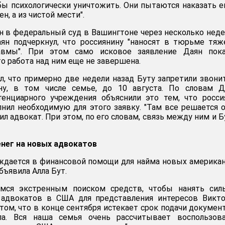
обы психологически уничтожить. Они пытаются наказать е
ен, а из чистой мести".
н в федеральный суд в Вашингтоне через несколько недел
аян подчеркнул, что россиянину "наносят в тюрьме тя
равмы". При этом само исковое заявление Даян пока
что работа над ним еще не завершена.
л, что примерно две недели назад Буту запретили звони
у, в том числе семье, до 10 августа. По словам Да
тенциарного учреждения объяснили это тем, что росси
лнил необходимую для этого заявку. "Там все решается 
нил адвокат. При этом, по его словам, связь между ним и 
енег на новых адвокатов
ждается в финансовой помощи для найма новых америка
бъявила Алла Бут.
мся экстренным поиском средств, чтобы нанять силь
адвокатов в США для представления интересов Виктор
в том, что в конце сентября истекает срок подачи докумен
ла. Вся наша семья очень рассчитывает воспользова