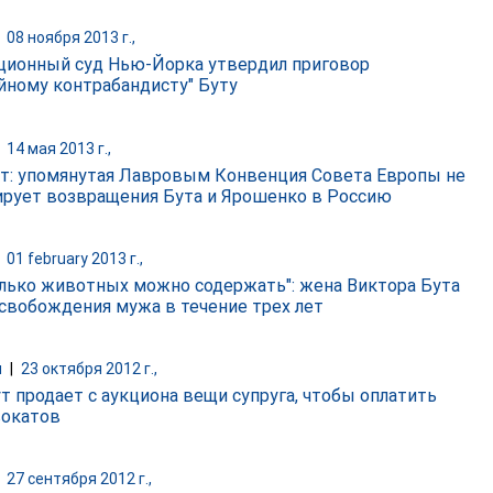
|
08 ноября 2013 г.,
ционный суд Нью-Йорка утвердил приговор
йному контрабандисту" Буту
|
14 мая 2013 г.,
т: упомянутая Лавровым Конвенция Совета Европы не
ирует возвращения Бута и Ярошенко в Россию
|
01 february 2013 г.,
олько животных можно содержать": жена Виктора Бута
свобождения мужа в течение трех лет
и
|
23 октября 2012 г.,
ут продает с аукциона вещи супруга, чтобы оплатить
вокатов
|
27 сентября 2012 г.,