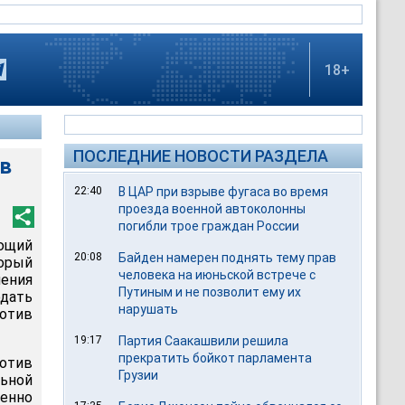
18+
ПОСЛЕДНИЕ НОВОСТИ РАЗДЕЛА
ив
22:40
В ЦАР при взрыве фугаса во время
проезда военной автоколонны
погибли трое граждан России
яющий
20:08
Байден намерен поднять тему прав
орый
человека на июньской встрече с
чения
Путиным и не позволит ему их
одать
нарушать
отив
19:17
Партия Саакашвили решила
прекратить бойкот парламента
отив
Грузии
льной
енно