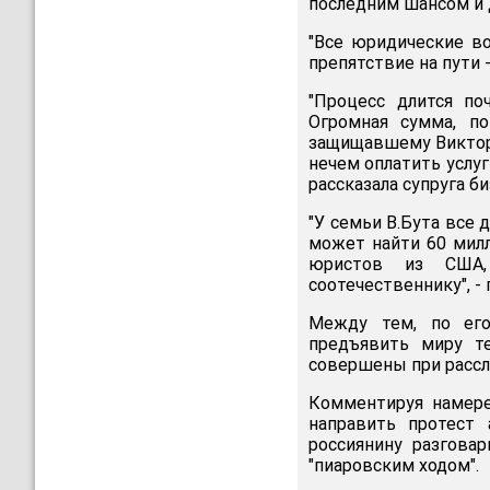
последним шансом и 
"Все юридические во
препятствие на пути 
"Процесс длится по
Огромная сумма, п
защищавшему Виктора
нечем оплатить услу
рассказала супруга б
"У семьи В.Бута все 
может найти 60 мил
юристов из США,
соотечественнику", -
Между тем, по его
предъявить миру т
совершены при рассл
Комментируя намере
направить протест
россиянину разговар
"пиаровским ходом".