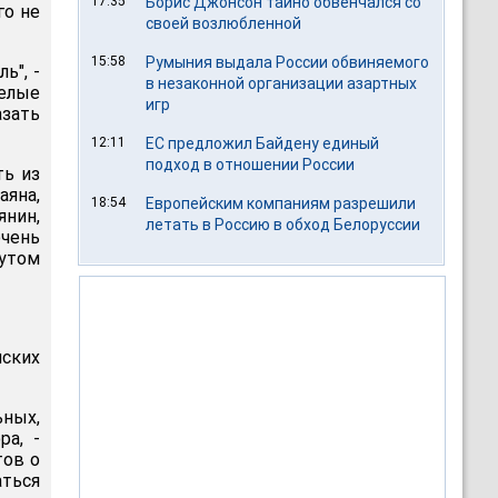
17:35
Борис Джонсон тайно обвенчался со
го не
своей возлюбленной
15:58
Румыния выдала России обвиняемого
ь", -
в незаконной организации азартных
желые
игр
зать
12:11
ЕС предложил Байдену единый
подход в отношении России
ть из
яна,
18:54
Европейским компаниям разрешили
янин,
летать в Россию в обход Белоруссии
очень
Бутом
нских
ных,
а, -
тов о
ться