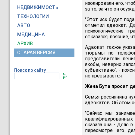
изолировали его, чт
НЕДВИЖИМОСТЬ
за то, за что он осужд
ТЕХНОЛОГИИ
"Этот иск будет пода
отметил адвокат. Д
АВТО
психологические т
МЕДИЦИНА
отказался, пояснив, 
АРХИВ
Адвокат также указа
СТАРАЯ ВЕРСИЯ
тюрьмы по телефон
представители пени
якобы, неверно запо
субъективно", - пояс
Поиск по сайту
не прерывается.
Жена Бута просит д
Семья россиянина ну
адвокатов. Об этом о
"Сейчас мы занимае
квалифицированных 
сказала она. - Дело 
пересмотре его де