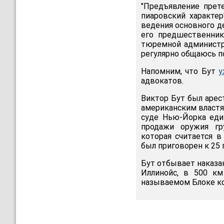
"Предъявление прет
пиаровский характер
ведения основного д
его предшественник
тюремной администра
регулярно общаюсь по
Напомним, что Бут
у
адвокатов.
Виктор Бут был арес
американским властя
суде Нью-Йорка еди
продажи оружия гр
которая считается в
был приговорен к 25
Бут отбывает наказа
Иллинойс, в 500 км
называемом Блоке к