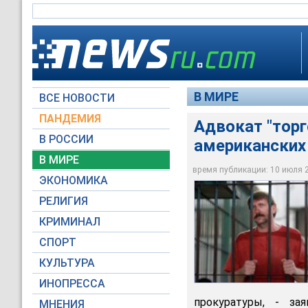
В МИРЕ
ВСЕ НОВОСТИ
ПАНДЕМИЯ
Адвокат "торг
Американский адво
В РОССИИ
американских
Виктора Бута, кото
сговор с целью кон
В МИРЕ
Вашингтоне против 
время публикации: 10 июля 20
ЭКОНОМИКА
Reuters
РЕЛИГИЯ
КРИМИНАЛ
СПОРТ
КУЛЬТУРА
ИНОПРЕССА
прокуратуры, - за
МНЕНИЯ