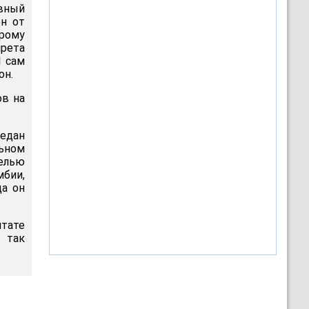
вный
ен от
орому
прета
Я сам
он.
ов на
редан
льном
целью
бии,
да он
штате
 так