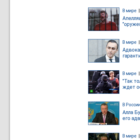
В мире
Апелля
"оруже
В мире
Адвока
гарант
В мире
"Так т
ждет о
В Росси
Алла Б
его ад
В мире