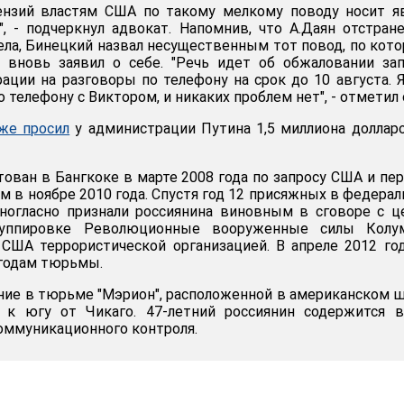
ензий властям США по такому мелкому поводу носит я
", - подчеркнул адвокат. Напомнив, что А.Даян отстран
ела, Бинецкий назвал несущественным тот повод, по кот
 вновь заявил о себе. "Речь идет об обжаловании за
ции на разговоры по телефону на срок до 10 августа. 
 телефону с Виктором, и никаких проблем нет", - отметил 
же просил
у администрации Путина 1,5 миллиона доллар
тован в Бангкоке в марте 2008 года по запросу США и пе
м в ноябре 2010 года. Спустя год 12 присяжных в федера
ногласно признали россиянина виновным в сговоре с 
уппировке Революционные вооруженные силы Колум
 США террористической организацией. В апреле 2012 го
 годам тюрьмы.
ние в тюрьме "Мэрион", расположенной в американском 
 к югу от Чикаго. 47-летний россиянин содержится в
оммуникационного контроля.