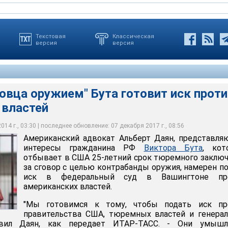
Текстовая
Классическая
версия
версия
овца оружием" Бута готовит иск прот
кат Альберт Даян, представляющий интересы гражданина РФ
 властей
рый отбывает в США 25-летний срок тюремного заключения за
трабанды оружия, намерен подать иск в федеральный суд в
американских в
14 г., 03:30 | последнее обновление: 07 декабря 2017 г., 08:56
Американский адвокат Альберт Даян, представл
интересы гражданина РФ
Виктора Бута
, кот
отбывает в США 25-летний срок тюремного заклю
за сговор с целью контрабанды оружия, намерен п
иск в федеральный суд в Вашингтоне пр
американских властей.
"Мы готовимся к тому, чтобы подать иск пр
правительства США, тюремных властей и генера
явил Даян, как передает ИТАР-ТАСС. - Они умышл