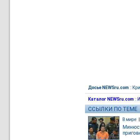
Досье NEWSru.com
::
Кр
Каталог NEWSru.com
::
И
ССЫЛКИ ПО ТЕМЕ
В мире
Минюст
пригов