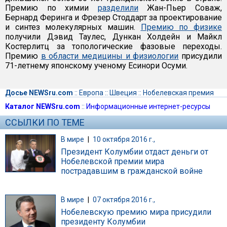
Премию по химии
разделили
Жан-Пьер Соваж,
Бернард Феринга и Фрезер Стоддарт за проектирование
и синтез молекулярных машин.
Премию по физике
получили Дэвид Таулес, Дункан Холдейн и Майкл
Костерлитц за топологические фазовые переходы.
Премию
в области медицины и физиологии
присудили
71-летнему японскому ученому Есинори Осуми.
Досье NEWSru.com
::
Европа
::
Швеция
::
Нобелевская премия
Каталог NEWSru.com
::
Информационные интернет-ресурсы
ССЫЛКИ ПО ТЕМЕ
В мире
|
10 октября 2016 г.,
Президент Колумбии отдаст деньги от
Нобелевской премии мира
пострадавшим в гражданской войне
В мире
|
07 октября 2016 г.,
Нобелевскую премию мира присудили
президенту Колумбии