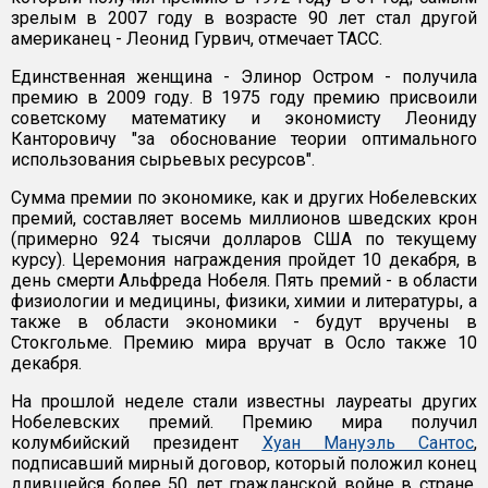
зрелым в 2007 году в возрасте 90 лет стал другой
американец - Леонид Гурвич, отмечает ТАСС.
Единственная женщина - Элинор Остром - получила
премию в 2009 году. В 1975 году премию присвоили
советскому математику и экономисту Леониду
Канторовичу "за обоснование теории оптимального
использования сырьевых ресурсов".
Сумма премии по экономике, как и других Нобелевских
премий, составляет восемь миллионов шведских крон
(примерно 924 тысячи долларов США по текущему
курсу). Церемония награждения пройдет 10 декабря, в
день смерти Альфреда Нобеля. Пять премий - в области
физиологии и медицины, физики, химии и литературы, а
также в области экономики - будут вручены в
Стокгольме. Премию мира вручат в Осло также 10
декабря.
На прошлой неделе стали известны лауреаты других
Нобелевских премий. Премию мира получил
колумбийский президент
Хуан Мануэль Сантос
,
подписавший мирный договор, который положил конец
длившейся более 50 лет гражданской войне в стране.