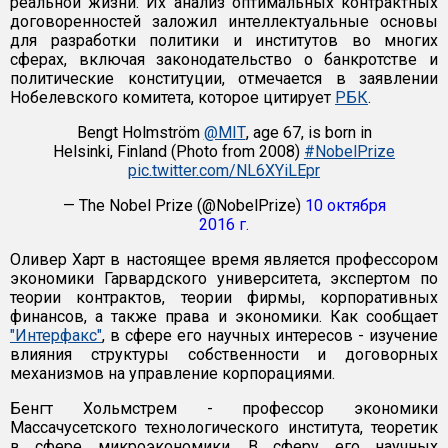
реальной жизни. Их анализ оптимальных контрактных
договоренностей заложил интеллектуальные основы
для разработки политики и институтов во многих
сферах, включая законодательство о банкротстве и
политические конституции, отмечается в заявлении
Нобелевского комитета, которое цитирует
РБК
.
Bengt Holmström
@MIT
, age 67, is born in
Helsinki, Finland (Photo from 2008)
#NobelPrize
pic.twitter.com/NL6XYiLEpr
— The Nobel Prize (@NobelPrize)
10 октября
2016 г.
Оливер Харт в настоящее время является профессором
экономики Гарвардского университета, экспертом по
теории контрактов, теории фирмы, корпоративных
финансов, а также права и экономики. Как сообщает
"Интерфакс"
, в сфере его научных интересов - изучение
влияния структуры собственности и договорных
механизмов на управление корпорациями.
Бенгт Хольмстрем - профессор экономики
Массачусетского технологического института, теоретик
в сфере микроэкономики. В сферу его научных