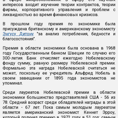
интересов входит изучение теории контрактов, теории
фирмы, корпоративного управления и проблем с
ликвидностью во время финансовых кризисов.
В прошлом году премия по экономике была
присуждена британскому и американскому экономисту
Энгусу Дитону
"за анализ потребления, бедности и
благосостояния".
Премия в области экономики была основана в 1968
году Государственным банком Швеции по случаю его
300-летия. Банк отчисляет ежегодно Нобелевскому
фонду сумму, равную размеру Нобелевской премии.
Формально эта награда Нобелевской считаться не
может, поскольку ее учредитель Альфред Нобель в
своем завещании от 1895 года экономистов не
упоминал.
Среди лауреатов Нобелевской премии в области
экономики большинство представителей США - 56 из
78. Средний возраст среди обладателей награды в этой
области - 67 лет. Пока самым молодым лауреатом
является американский экономист Кеннет Эрроу,
который получил премию в 1972 году в 51 год; самым