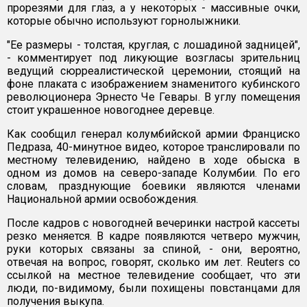
прорезями для глаз, а у некоторых - массивные очки,
которые обычно используют горнолыжники.
"Ее размеры - толстая, круглая, с лошадиной задницей",
- комментирует под ликующие возгласы зрительниц
ведущий сюрреалистической церемонии, стоящий на
фоне плаката с изображением знаменитого кубинского
революционера Эрнесто Че Гевары. В углу помещения
стоит украшенное новогоднее деревце.
Как сообщил генерал колумбийской армии Франциско
Педраза, 40-минутное видео, которое транслировали по
местному телевидению, найдено в ходе обыска в
одном из домов на северо-западе Колумбии. По его
словам, празднующие боевики являются членами
Национальной армии освобождения.
После кадров с новогодней вечеринки настрой кассеты
резко меняется. В кадре появляются четверо мужчин,
руки которых связаны за спиной, - они, вероятно,
отвечая на вопрос, говорят, сколько им лет. Rеuters со
ссылкой на местное телевидение сообщает, что эти
люди, по-видимому, были похищены повстанцами для
получения выкупа.