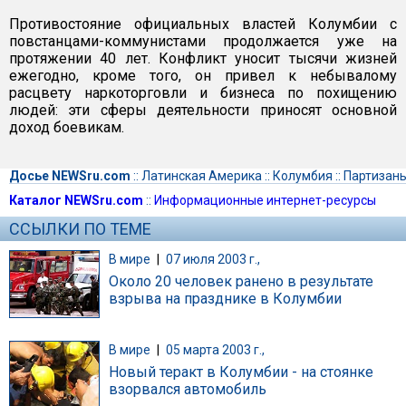
Противостояние официальных властей Колумбии с
повстанцами-коммунистами продолжается уже на
протяжении 40 лет. Конфликт уносит тысячи жизней
ежегодно, кроме того, он привел к небывалому
расцвету наркоторговли и бизнеса по похищению
людей: эти сферы деятельности приносят основной
доход боевикам.
Досье NEWSru.com
::
Латинская Америка
::
Колумбия
::
Партизан
Каталог NEWSru.com
::
Информационные интернет-ресурсы
ССЫЛКИ ПО ТЕМЕ
В мире
|
07 июля 2003 г.,
Около 20 человек ранено в результате
взрыва на празднике в Колумбии
В мире
|
05 марта 2003 г.,
Новый теракт в Колумбии - на стоянке
взорвался автомобиль