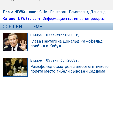
Досье NEWSru.com
::
США
::
Пентагон
::
Рамсфельд, Дональд
Каталог NEWSru.com
::
Информационные интернет-ресурсы
ССЫЛКИ ПО ТЕМЕ
В мире
|
07 сентября 2003 г.,
Глава Пентагона Дональд Рамсфельд
прибыл в Кабул
В мире
|
05 сентября 2003 г.,
Рамсфельд осмотрел с высоты птичьего
полета место гибели сыновей Саддама