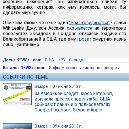
хорошие намерения": он избирательно сливал ту
информацию, которая, как ему казалось, могла бы
сделать мир лучше.
Отметим также, что еще один
"враг государства"
- глава
WikiLeaks Джулиан Ассанж
скрывается
на территории
посольства Эквадора в Лондоне, опасаясь выдачи его
Великобританией в США, где ему
грозит
смертная казнь
либо Гуантанамо.
Досье NEWSru.com
::
США
::
ЦРУ
::
Скандал
Каталог NEWSru.com
::
Информационные интернет-ресурсы
ССЫЛКИ ПО ТЕМЕ
В мире
|
07 июня 2013 г.,
За Америкой следят через интернет,
вызнала пресса: спецслужбы США
собирают данные о пользователях
Google, Facebook, Skype и Apple
В мире
|
09 июня 2013 г.,