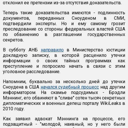
отклонил ее претензии из-за отсутствия доказательств.
Теперь такие доказательства имеются - подлинность
документов, переданных Сноуденом в СМИ,
подтвердили эксперты. Но и ему самому грозит
преследование со стороны федеральных властей США
по обвинению в разглашении государственных
секретов.
В субботу АНБ
направило
в Министерство юстиции
докладную записку, в которой расценило утечки
информации о своих тайных программах как
преступление и попросило начать в связи с этим
уголовное расследование.
Напомним, буквально за несколько дней до утечки
Сноудена в США
начался судебный процесс
над другим
информатором. На скамье подсудимых - Брэдли
Мэннинг, его обвиняют в "сливе" сотен тысяч секретных
дипломатических и военных депеш порталу WikiLeaks в
2010 году.
Как заявил адвокат Мэннинга на процессе, его
подзащитный - "молодой, наивный, но у него были