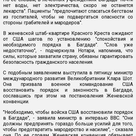
нет воды, нет электричества, скоро не останется
лекарств". Пациенты "предпочитают спасаться бегством
из госпиталей, чтобы не подвергаться опасности со
стороны грабителей и мародеров".
В женевской штаб-квартире Красного Креста ожидают
от США шагов по установлению "спокойствия и
необходимого порядка в Багдаде". "Слов уже
недостаточно", - подчеркнула Нотари, напомнив, что
силы, которые захватили страну, обязаны гарантировать
безопасность гражданского населения.
С подобным заявлением выступила в пятницу министр
международного развития Великобритании Клара Шот.
Она призвала военное командование США
восстановить порядок и законность в Багдаде,
сославшись при этом на постановления Женевской
конвенции.
"Необходимо, чтобы войска США восстановили порядок
в Багдаде", - заявила министр в интервью ВВС. "Они
должны предпринять гораздо больше усилий для того,
чтобы предотвратить мародерство и насилие", - сказала
она. По ее словам, Женевская конвенция обязывает