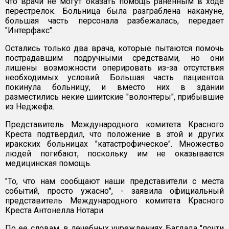
что врачи не могут оказать помощь раненным в ходе
перестрелок. Больница была разграблена накануне,
большая часть персонала разбежалась, передает
"Интерфакс".
Остались только два врача, которые пытаются помочь
пострадавшим подручными средствами, но они
лишены возможности оперировать из-за отсутствия
необходимых условий. Большая часть пациентов
покинула больницу, и вместо них в здании
разместились некие шиитские "волонтеры", прибывшие
из Неджефа.
Представитель Международного комитета Красного
Креста подтвердил, что положение в этой и других
иракских больницах "катастрофическое". Множество
людей погибают, поскольку им не оказывается
медицинская помощь.
"То, что нам сообщают наши представители с места
событий, просто ужасно", - заявила официальный
представитель Международного комитета Красного
Креста Антонелла Нотари.
По ее словам, в лечебных учреждениях Багдада "почти