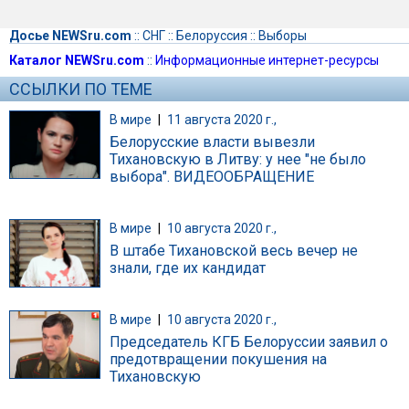
Досье NEWSru.com
::
СНГ
::
Белоруссия
::
Выборы
Каталог NEWSru.com
::
Информационные интернет-ресурсы
ССЫЛКИ ПО ТЕМЕ
В мире
|
11 августа 2020 г.,
Белорусские власти вывезли
Тихановскую в Литву: у нее "не было
выбора". ВИДЕООБРАЩЕНИЕ
В мире
|
10 августа 2020 г.,
В штабе Тихановской весь вечер не
знали, где их кандидат
В мире
|
10 августа 2020 г.,
Председатель КГБ Белоруссии заявил о
предотвращении покушения на
Тихановскую