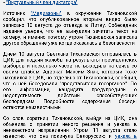
-
"Виртуальный член диктатора"
Источник
"Медиазоны"
в окружении Тихановской
сообщил, что опубликованное вторым видео было
записано 10 августа до отъезда в Литву. Собеседник
издания уверен, что ее вынудили зачитать текст на
камеру, и именно поэтому утром Тихановская записала
другое обращение уже когда оказалась в безопасности.
Днем 10 августа Светлана Тихановская отправилась в
ЦИК для подачи жалобы на результаты президентских
выборов и несколько часов не выходила на связь со
своим штабом. Адвокат Максим Знак, который тоже
находился в ЦИК, но отдельно от Тихановской, сообщил,
что с ней беседовали "представители госорганов". По
его информации, кандидата предупредили о
недопустимости действий, способствующих
беспорядкам. Подробности содержания беседы
остаются неизвестными.
Со слов соратниц Тихановской, выйдя из ЦИК, она
объявила о принятии некого решения и уехала в
неизвестном направлении. Утром 11 августа стало
известно, что она покинула Белоруссию и
уехала в