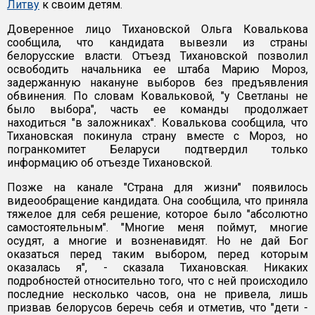
Литву
к своим детям.
Доверенное лицо Тихановской Ольга Ковалькова
сообщила, что кандидата вывезли из страны
белорусские власти. Отъезд Тихановской позволил
освободить начальника ее штаба Марию Мороз,
задержанную накануне выборов без предъявления
обвинения. По словам Ковальковой, "у Светланы не
было выбора", часть ее команды продолжает
находиться "в заложниках". Ковалькова сообщила, что
Тихановская покинула страну вместе с Мороз, но
погранкомитет Беларуси подтвердил только
информацию об отъезде Тихановской.
Позже на канале "Страна для жизни" появилось
видеообращение кандидата. Она сообщила, что приняла
тяжелое для себя решение, которое было "абсолютно
самостоятельным". "Многие меня поймут, многие
осудят, а многие и возненавидят. Но не дай Бог
оказаться перед таким выбором, перед которым
оказалась я", - сказала Тихановская. Никаких
подробностей относительно того, что с ней происходило
последние несколько часов, она не привела, лишь
призвав белорусов беречь себя и отметив, что "дети -