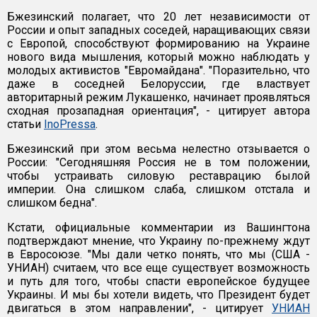
Бжезинский полагает, что 20 лет независимости от
России и опыт западных соседей, наращивающих связи
с Европой, способствуют формированию на Украине
нового вида мышления, который можно наблюдать у
молодых активистов "Евромайдана". "Поразительно, что
даже в соседней Белоруссии, где властвует
авторитарный режим Лукашенко, начинает проявляться
сходная прозападная ориентация", - цитирует автора
статьи
InoPressa
.
Бжезинский при этом весьма нелестно отзывается о
России: "Сегодняшняя Россия не в том положении,
чтобы устраивать силовую реставрацию былой
империи. Она слишком слаба, слишком отстала и
слишком бедна".
Кстати, официальные комментарии из Вашингтона
подтверждают мнение, что Украину по-прежнему ждут
в Евросоюзе. "Мы дали четко понять, что мы (США -
УНИАН) считаем, что все еще существует возможность
и путь для того, чтобы спасти европейское будущее
Украины. И мы бы хотели видеть, что Президент будет
двигаться в этом направлении", - цитирует
УНИАН