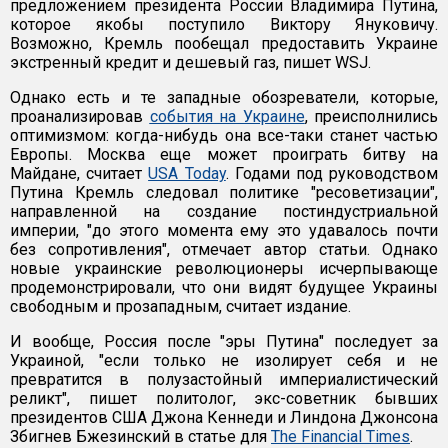
предложением президента России Владимира Путина,
которое якобы поступило Виктору Януковичу.
Возможно, Кремль пообещал предоставить Украине
экстренный кредит и дешевый газ, пишет WSJ.
Однако есть и те западные обозреватели, которые,
проанализировав
события на Украине
, преисполнились
оптимизмом: когда-нибудь она все-таки станет частью
Европы. Москва еще может проиграть битву на
Майдане, считает
USA Today
. Годами под руководством
Путина Кремль следовал политике "ресоветизации",
направленной на создание постиндустриальной
империи, "до этого момента ему это удавалось почти
без сопротивления", отмечает автор статьи. Однако
новые украинские революционеры исчерпывающе
продемонстрировали, что они видят будущее Украины
свободным и прозападным, считает издание.
И вообще, Россия после "эры Путина" последует за
Украиной, "если только не изолирует себя и не
превратится в полузастойный империалистический
реликт", пишет политолог, экс-советник бывших
президентов США Джона Кеннеди и Линдона Джонсона
Збигнев Бжезинский в статье для
The Financial Times
.