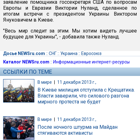
заявление помощника госсекретаря США по вопросам
Европы и Евразии Виктории Нуланд, сделанное по
итогам встречи с президентом Украины Виктором
Януковичем в Киеве.
"Весь мир следит за этим. Мы хотим видеть лучшее
будущее для Украины", - добавила также Нуланд.
Досье NEWSru.com
::
СНГ
::
Украина
::
Евросоюз
Каталог NEWSru.com
::
Информационные интернет-ресурсы
ССЫЛКИ ПО ТЕМЕ
В мире
|
11 декабря 2013 г.,
В Киеве милиция отступила с Крещатика.
Власти заверили, что силового разгона
мирного протеста не будет
В мире
|
11 декабря 2013 г.,
После ночного штурма на Майдан
стягиваются активисты