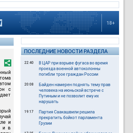
18+
ПОСЛЕДНИЕ НОВОСТИ РАЗДЕЛА
22:40
В ЦАР при взрыве фугаса во время
проезда военной автоколонны
нный
погибли трое граждан России
атома
атом
20:08
Байден намерен поднять тему прав
он с
человека на июньской встрече с
одает
Путиным и не позволит ему их
нарушать
орый
19:17
Партия Саакашвили решила
лучай
прекратить бойкот парламента
кле и
Грузии
и и в