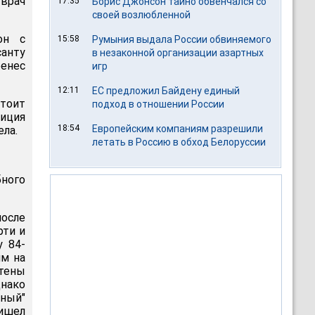
 врач
17:35
Борис Джонсон тайно обвенчался со
своей возлюбленной
он с
15:58
Румыния выдала России обвиняемого
санту
в незаконной организации азартных
ренес
игр
12:11
ЕС предложил Байдену единый
тоит
подход в отношении России
лиция
18:54
Европейским компаниям разрешили
ела.
летать в Россию в обход Белоруссии
бного
после
рти и
у 84-
им на
тены
днако
йный"
ришел