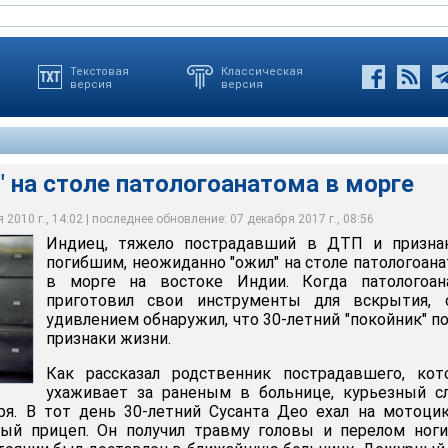
Текстовая
Классическая
версия
версия
 на столе патологоанатома в морге
2010 г., 14:02 | последнее обновление: 07 декабря 2017 г., 08:56
Индиец, тяжело пострадавший в ДТП и призна
толе патологоанатома в морге
погибшим, неожиданно "ожил" на столе патологоан
в морге на востоке Индии. Когда патологоан
приготовил свои инструменты для вскрытия, 
удивлением обнаружил, что 30-летний "покойник" п
признаки жизни.
Как рассказал родственник пострадавшего, кот
ухаживает за раненым в больнице, курьезный с
ря. В тот день 30-летний Сусанта Део ехал на мотоци
ный прицеп. Он получил травму головы и перелом ног