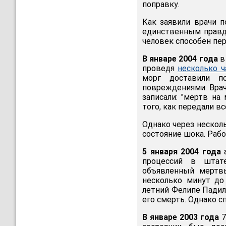
поправку.
Как заявили врачи п
единственным правд
человек способен пе
В январе 2004 года
в
проведя
несколько ч
морг доставили п
повреждениями. Врач
записали: "мертв на
того, как передали в
Однако через несколь
состояние шока. Рабо
5 января 2004 года
а
процессий в штат
объявленный мертв
несколько минут до
летний Фелипе Падил
его смерть. Однако с
В январе 2003 года
7