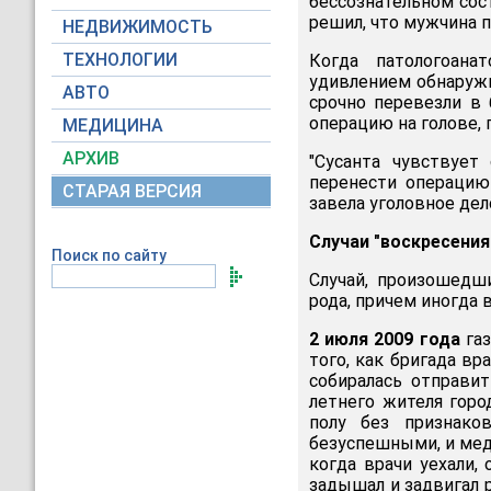
бессознательном сос
решил, что мужчина по
НЕДВИЖИМОСТЬ
ТЕХНОЛОГИИ
Когда патологоана
удивлением обнаружил
АВТО
срочно перевезли в 
операцию на голове,
МЕДИЦИНА
АРХИВ
"Сусанта чувствует
перенести операцию 
СТАРАЯ ВЕРСИЯ
завела уголовное дело
Случаи "воскресени
Поиск по сайту
Случай, произошедш
рода, причем иногда 
2 июля 2009 года
газ
того, как бригада в
собиралась отправи
летнего жителя горо
полу без признако
безуспешными, и мед
когда врачи уехали,
задышал и задвигал 