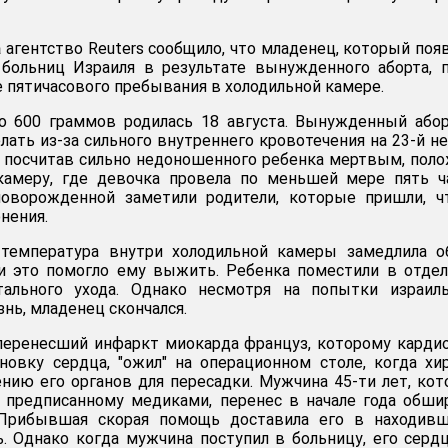
а
агентство Reuters сообщило, что младенец, который поя
 больниц Израиля в результате вынужденного аборта, 
е пятичасового пребывания в холодильной камере.
о 600 граммов родилась 18 августа. Вынужденный або
лать из-за сильного внутреннего кровотечения на 23-й н
, посчитав сильно недоношенного ребенка мертвым, пол
камеру, где девочка провела по меньшей мере пять ч
оворожденной заметили родители, которые пришли, ч
онения.
температура внутри холодильной камеры замедлила о
 и это помогло ему выжить. Ребенка поместили в отде
тального ухода. Однако несмотря на попытки израиль
знь, младенец скончался.
еренесший инфаркт миокарда француз, которому карди
новку сердца, "ожил" на операционном столе, когда хи
ению его органов для пересадки. Мужчина 45-ти лет, ко
, предписанному медиками, перенес в начале года обш
 Прибывшая скорая помощь доставила его в находивш
ь. Однако когда мужчина поступил в больницу, его серд