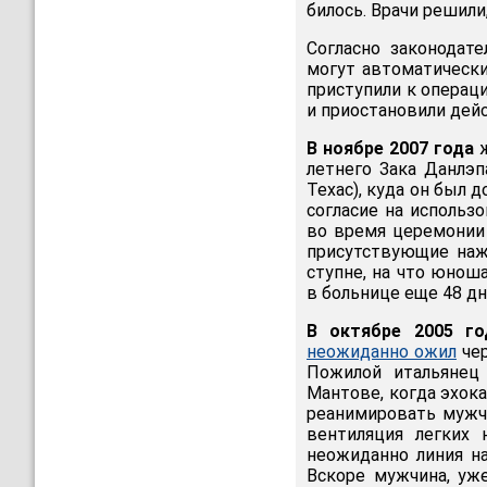
билось. Врачи решили
Согласно законодат
могут автоматически
приступили к операц
и приостановили дейс
В ноябре 2007 года
ж
летнего Зака Данлэ
Техас), куда он был 
согласие на использ
во время церемонии
присутствующие наж
ступне, на что юнош
в больнице еще 48 дн
В октябре 2005 го
неожиданно ожил
чер
Пожилой итальянец
Мантове, когда эхока
реанимировать мужчи
вентиляция легких 
неожиданно линия на
Вскоре мужчина, уж