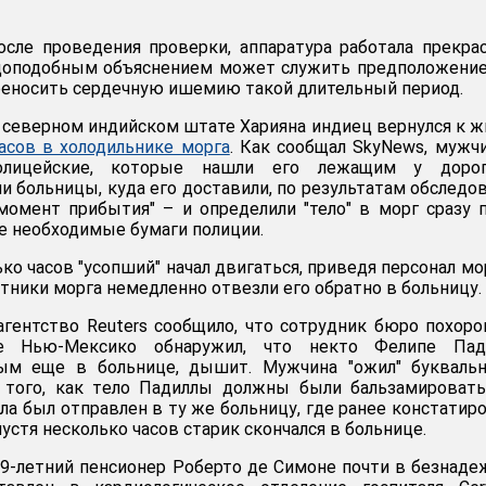
осле проведения проверки, аппаратура работала прекра
оподобным объяснением может служить предположение,
реносить сердечную ишемию такой длительный период.
 северном индийском штате Харияна индиец вернулся к ж
асов в холодильнике морга
. Как сообщал SkyNews, мужч
олицейские, которые нашли его лежащим у доро
и больницы, куда его доставили, по результатам обследо
 момент прибытия" – и определили "тело" в морг сразу 
се необходимые бумаги полиции.
ко часов "усопший" начал двигаться, приведя персонал мо
тники морга немедленно отвезли его обратно в больницу.
гентство Reuters сообщило, что сотрудник бюро похор
е Нью-Мексико обнаружил, что некто Фелипе Пади
ым еще в больнице, дышит. Мужчина "ожил" буквальн
 того, как тело Падиллы должны были бальзамировать
ла был отправлен в ту же больницу, где ранее констатир
пустя несколько часов старик скончался в больнице.
9-летний пенсионер Роберто де Симоне почти в безнад