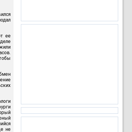
вился
подал
рт ее
еделе
ожили
асов.
тобы
бмен
ление
ских
ологи
рурги
торый
ирный
ийся
це не