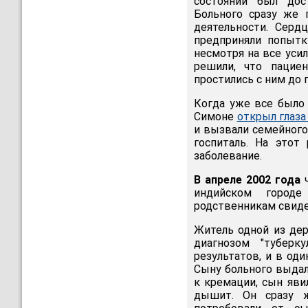
состоянии был дост
Больного сразу же 
деятельности. Серд
предприняли попытк
несмотря на все уси
решили, что пацие
простились с ним до 
Когда уже все было
Симоне
открыл глаза
и вызвали семейного
госпиталь. На этот
заболевание.
В апреле 2002 года
ч
индийском городе
родственникам свиде
Житель одной из дер
диагнозом "туберк
результатов, и в од
Сыну больного выдал
к кремации, сын явил
дышит. Он сразу ж