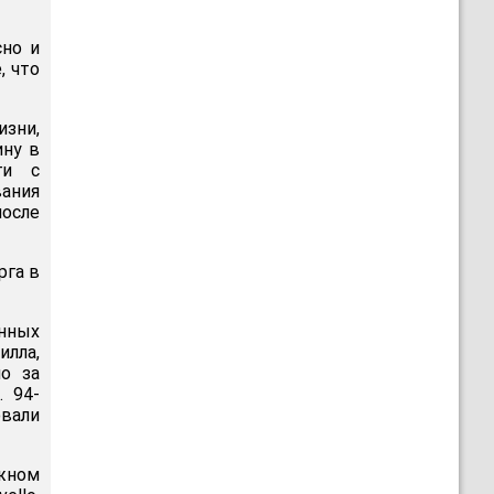
сно и
 что
изни,
ину в
ги с
вания
после
рга в
онных
лла,
о за
. 94-
овали
ежном