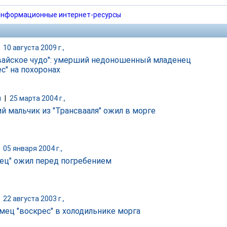
нформационные интернет-ресурсы
|
10 августа 2009 г.,
вайское чудо": умерший недоношенный младенец
с" на похоронах
и
|
25 марта 2004 г.,
ий мальчик из "Трансвааля" ожил в морге
|
05 января 2004 г.,
ец" ожил перед погребением
|
22 августа 2003 г.,
мец "воскрес" в холодильнике морга