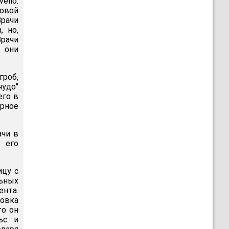
llo.
овой
рачи
, но,
Врачи
 они
гроб,
чудо"
его в
орное
ачи в
 его
ицу с
ьных
ента.
товка
то он
ьс и