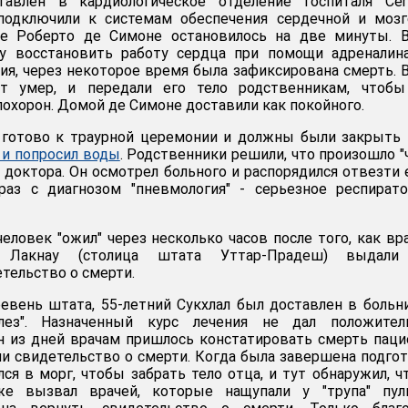
авлен в кардиологическое отделение госпиталя Cerve
подключили к системам обеспечения сердечной и мозг
це Роберто де Симоне остановилось на две минуты. В
у восстановить работу сердца при помощи адреналина
лия, через некоторое время была зафиксирована смерть. 
нт умер, и передали его тело родственникам, чтобы
похорон. Домой де Симоне доставили как покойного.
 готово к траурной церемонии и должны были закрыть 
 и попросил воды
. Родственники решили, что произошло "
 доктора. Он осмотрел больного и распорядился отвезти 
 раз с диагнозом "пневмология" - серьезное респират
еловек "ожил" через несколько часов после того, как вр
 Лакнау (столица штата Уттар-Прадеш) выдали
тельство о смерти.
евень штата, 55-летний Сукхлал был доставлен в больн
улез". Назначенный курс лечения не дал положител
ин из дней врачам пришлось констатировать смерть паци
и свидетельство о смерти. Когда была завершена подго
ся в морг, чтобы забрать тело отца, и тут обнаружил, ч
е вызвал врачей, которые нащупали у "трупа" пул