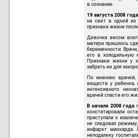
в сознание.
19 августа 2008 год
на свет в одной из
признаки жизни посл
Девочка весом всег
матери пришлось сде
беременности. Врачи
его в холодильную 
Признаки жизни у н
забрать ее для захор
По мнению врачей, 
веществ у ребенка,
интенсивного неона
врачей спасти его жи
В начале 2008 года
п
констатировали оста
приступали к извлеч
не следовал режиму
инфаркт миокарда.
неподалеку госпитал