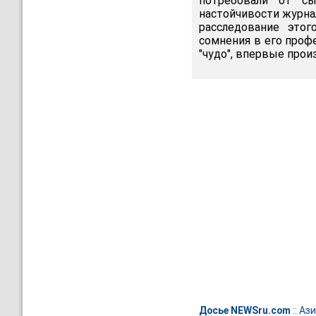
потребовали от сы
настойчивости журна
расследование это
сомнения в его проф
"чудо", впервые прои
Досье NEWSru.com
::
Ази