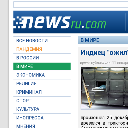
В МИРЕ
ВСЕ НОВОСТИ
ПАНДЕМИЯ
Индиец "ожил"
В РОССИИ
время публикации: 11 января 
В МИРЕ
Индиец "ожил" на с
ЭКОНОМИКА
Leah Benetti
РЕЛИГИЯ
КРИМИНАЛ
СПОРТ
КУЛЬТУРА
произошел 25 декаб
ИНОПРЕССА
врезался в трактор
МНЕНИЯ