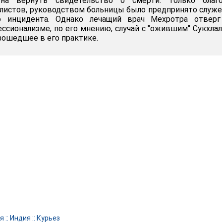
на вернуть свидетельство о смерти. Только благо
листов, руководством больницы было предпринято служ
го инцидента. Однако лечащий врач Мехротра отверг
ессионализме, по его мнению, случай с "ожившим" Сукхла
зошедшее в его практике.
я
::
Индия
::
Курьез