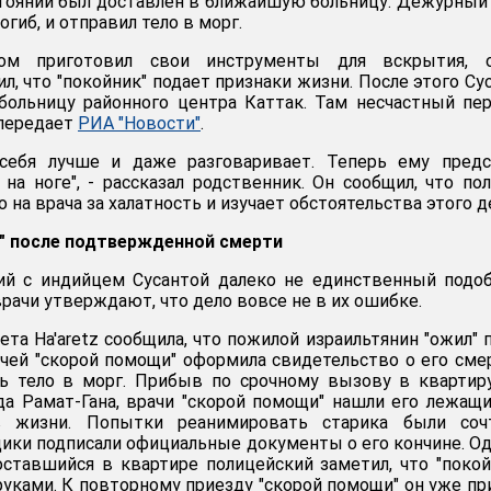
тоянии был доставлен в ближайшую больницу. Дежурный
гиб, и отправил тело в морг.
том приготовил свои инструменты для вскрытия, 
, что "покойник" подает признаки жизни. После этого Су
больницу районного центра Каттак. Там несчастный пе
 передает
РИА "Новости"
.
 себя лучше и даже разговаривает. Теперь ему предс
на ноге", - рассказал родственник. Он сообщил, что по
 на врача за халатность и изучает обстоятельства этого д
я" после подтвержденной смерти
ий с индийцем Сусантой далеко не единственный подо
врачи утверждают, что дело вовсе не в их ошибке.
ета Ha'aretz сообщила, что пожилой израильтянин "ожил" 
рачей "скорой помощи" оформила свидетельство о его сме
ть тело в морг. Прибыв по срочному вызову в квартир
да Рамат-Гана, врачи "скорой помощи" нашли его лежащ
в жизни. Попытки реанимировать старика были соч
ики подписали официальные документы о его кончине. О
 оставшийся в квартире полицейский заметил, что "поко
руками. К повторному приезду "скорой помощи" он уже п