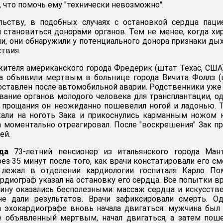
, что помочь ему "технически невозможно".
ельству, в подобных случаях с остановкой сердца пац
 становиться донорами органов. Тем не менее, когда хи
ии, они обнаружили у потенциального донора признаки ды
твия.
ителя американского города Фредерик (штат Техас, США)
па объявили мертвым в больнице города Вичита Фоллз 
доставлен после автомобильной аварии. Родственники уже
ование органов молодого человека для трансплантации, о
 прощания он неожиданно пошевелил ногой и ладонью. 
али на ноготь Зака и прикоснулись карманным ножом 
а моментально отреагировал. После "воскрешения" Зак п
ей.
да
73-летний пенсионер из итальянского города Ман
ез 35 минут после того, как врачи констатировали его см
 лежал в отделении кардиологии госпиталя Карло По
рдиограф указал на остановку его сердца. Все попытки в
ну оказались бесполезными: массаж сердца и искусств
не дали результатов. Врачи зафиксировали смерть. О
 эхокардиографе вновь начала двигаться: мужчина был
е объявленный мертвым, начал двигаться, а затем пош