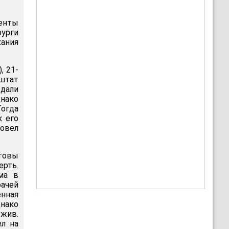
иенты
рурги
хания
, 21-
(штат
 дали
днако
Тогда
к его
ровел
товы
ерть.
ма в
рачей
енная
днако
 жив.
ел на