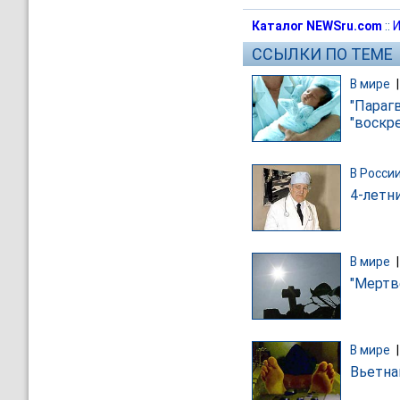
Каталог NEWSru.com
::
И
ССЫЛКИ ПО ТЕМЕ
В мире
"Параг
"воскре
В Росси
4-летн
В мире
"Мертв
В мире
Вьетна