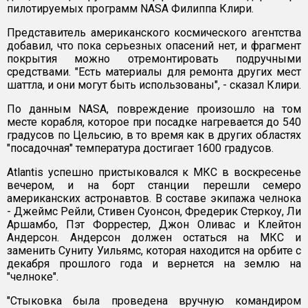
пилотируемых программ NASA Филиппа Клири.
Представитель американского космического агентства
добавил, что пока серьезных опасений нет, и фрагмент
покрытия можно отремонтировать подручными
средствами. "Есть материалы для ремонта других мест
шаттла, и они могут быть использованы", - сказал Клири.
По данным NASA, повреждение произошло на том
месте корабля, которое при посадке нагревается до 540
градусов по Цельсию, в то время как в других областях
"посадочная" температура достигает 1600 градусов.
Atlantis успешно пристыковался к МКС в воскресенье
вечером, и на борт станции перешли семеро
американских астронавтов. В составе экипажа челнока
- Джеймс Рейли, Стивен Суонсон, Фредерик Стеркоу, Ли
Аршамбо, Пэт Форрестер, Джон Оливас и Клейтон
Андерсон. Андерсон должен остаться на МКС и
заменить Суниту Уильямс, которая находится на орбите с
декабря прошлого года и вернется на землю на
"челноке".
"Стыковка была проведена вручную командиром