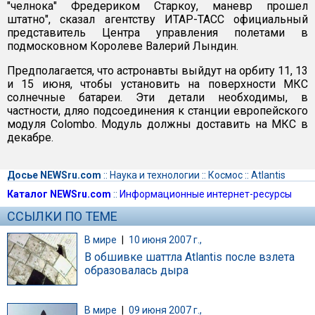
"челнока" Фредериком Старкоу, маневр прошел
штатно", сказал агентству ИТАР-ТАСС официальный
представитель Центра управления полетами в
подмосковном Королеве Валерий Лындин.
Предполагается, что астронавты выйдут на орбиту 11, 13
и 15 июня, чтобы установить на поверхности МКС
солнечные батареи. Эти детали необходимы, в
частности, дляo подсоединения к станции европейского
модуля Colombo. Модуль должны доставить на МКС в
декабре.
Досье NEWSru.com
::
Наука и технологии
::
Космос
::
Atlantis
Каталог NEWSru.com
::
Информационные интернет-ресурсы
ССЫЛКИ ПО ТЕМЕ
В мире
|
10 июня 2007 г.,
В обшивке шаттла Atlantis после взлета
образовалась дыра
В мире
|
09 июня 2007 г.,