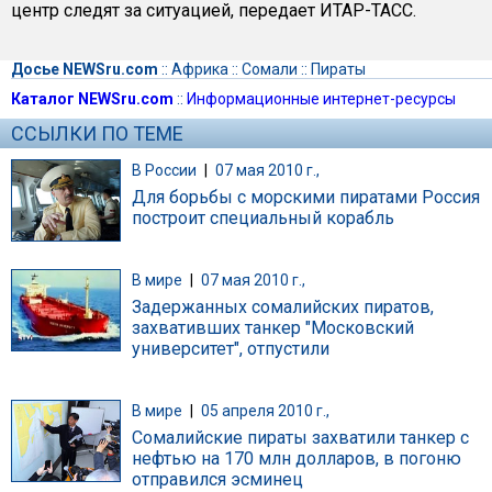
центр следят за ситуацией, передает ИТАР-ТАСС.
Досье NEWSru.com
::
Африка
::
Сомали
::
Пираты
Каталог NEWSru.com
::
Информационные интернет-ресурсы
ССЫЛКИ ПО ТЕМЕ
В России
|
07 мая 2010 г.,
Для борьбы с морскими пиратами Россия
построит специальный корабль
В мире
|
07 мая 2010 г.,
Задержанных сомалийских пиратов,
захвативших танкер "Московский
университет", отпустили
В мире
|
05 апреля 2010 г.,
Сомалийские пираты захватили танкер с
нефтью на 170 млн долларов, в погоню
отправился эсминец