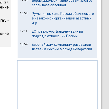
17:35
Борис Джонсон тайно обвенчался со
ие 24
своей возлюбленной
шение
15:58
Румыния выдала России обвиняемого
в незаконной организации азартных
а", -
игр
12:11
ЕС предложил Байдену единый
шение
подход в отношении России
18:54
Европейским компаниям разрешили
летать в Россию в обход Белоруссии