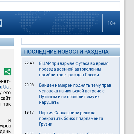
18+
ПОСЛЕДНИЕ НОВОСТИ РАЗДЕЛА
22:40
В ЦАР при взрыве фугаса во время
проезда военной автоколонны
погибли трое граждан России
рнет-
20:08
Байден намерен поднять тему прав
u.Ua
.
человека на июньской встрече с
у его
Путиным и не позволит ему их
 сайт
нарушать
и так
19:17
Партия Саакашвили решила
прекратить бойкот парламента
та и
Грузии
сурса
 день