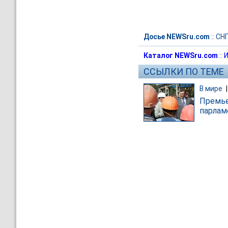
Досье NEWSru.com
::
СН
Каталог NEWSru.com
::
И
ССЫЛКИ ПО ТЕМЕ
В мире
Премье
парлам