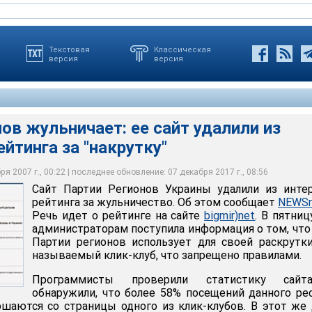
Текстовая
Классическая
версия
версия
ов жульничает: ее сайт удалили из
ейтинга за "накрутку"
ьничает: ее сайт удалили из украинского рейтинга за "накрутку"
я 2007 г., 00:22 | последнее обновление: 07 декабря 2017 г., 08:56
Сайт Партии Регионов Украины удалили из инте
a
рейтинга за жульничество. Об этом сообщает
NEWSr
Речь идет о рейтинге на сайте
bigmir)net
. В пятниц
администраторам поступила информация о том, что
Партии регионов использует для своей раскрутк
называемый клик-клуб, что запрещено правилами.
Программисты проверили статистику сай
обнаружили, что более 58% посещений данного ре
шаются со страницы одного из клик-клубов. В этот же