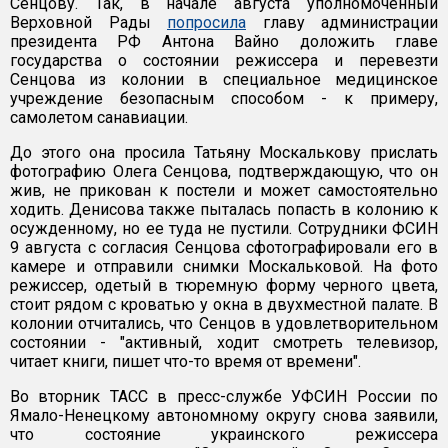
Сенцову. Так, в начале августа уполномоченный
Верховной Рады
попросила
главу администрации
президента РФ Антона Вайно доложить главе
государства о состоянии режиссера и перевезти
Сенцова из колонии в специальное медицинское
учреждение безопасным способом - к примеру,
самолетом санавиации.
До этого она просила Татьяну Москалькову прислать
фотографию Олега Сенцова, подтверждающую, что он
жив, не прикован к постели и может самостоятельно
ходить. Денисова также пыталась попасть в колонию к
осужденному, но ее туда не пустили. Сотрудники ФСИН
9 августа с согласия Сенцова сфотографировали его в
камере и отправили снимки Москальковой. На фото
режиссер, одетый в тюремную форму черного цвета,
стоит рядом с кроватью у окна в двухместной палате. В
колонии отчитались, что Сенцов в удовлетворительном
состоянии - "активный, ходит смотреть телевизор,
читает книги, пишет что-то время от времени".
Во вторник ТАСС в пресс-службе УФСИН России по
Ямало-Ненецкому автономному округу снова заявили,
что состояние украинского режиссера