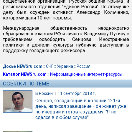
общественной организации "Русская община Крыма" и
регионального отделения "Единой России". По этому же
делу был осужден активист Александр Кольченко,
которому дали 10 лет тюрьмы.
Международная общественность неоднократно
обращалась к властям РФ и лично к Владимиру Путину с
требованием освободить Сенцова. Иностранные
политики и деятели культуры публично выступали в
поддержку голодающего режиссера.
Досье NEWSru.com
::
СНГ
::
Украина
::
Россия
Каталог NEWSru.com
::
Информационные интернет-ресурсы
ССЫЛКИ ПО ТЕМЕ
В России
|
11 сентября 2018 г.,
Сенцов, голодающий в колонии 121-й
день, написал завещание - он живет уже
по инерции и готов к худшему: "Я не
сдался в любом случае"