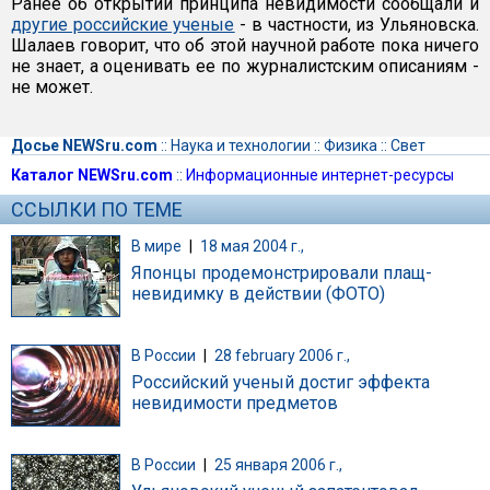
Ранее об открытии принципа невидимости сообщали и
другие российские ученые
- в частности, из Ульяновска.
Шалаев говорит, что об этой научной работе пока ничего
не знает, а оценивать ее по журналистским описаниям -
не может.
Досье NEWSru.com
::
Наука и технологии
::
Физика
::
Свет
Каталог NEWSru.com
::
Информационные интернет-ресурсы
ССЫЛКИ ПО ТЕМЕ
В мире
|
18 мая 2004 г.,
Японцы продемонстрировали плащ-
невидимку в действии (ФОТО)
В России
|
28 february 2006 г.,
Российский ученый достиг эффекта
невидимости предметов
В России
|
25 января 2006 г.,