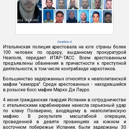
ilmattino.it
Итальянская полиция арестовала на юге страны более
100 человек по ордеру, выданному прокуратурой
Неаполя, передает ИТАР-ТАСС. Всем арестованным
предъявлены обвинения в причастности к преступной
деятельности, в том числе контрабанде наркотиков.
Большинство задержанных относятся к неаполитанской
мафии "каморра". Среди арестованных - находившийся
в розыске босс мафии Марко Ди Лауро.
4 июня гражданская гвардия Испании в сотрудничестве
с итальянскими карабинерами нанесла серьезный удар
по клану Полверино, входящему в неаполитанскую
мафию. В результате масштабной операции,
проведенной в девяти провинциях на южном и
восточном побережье Испании, были задержаны 30