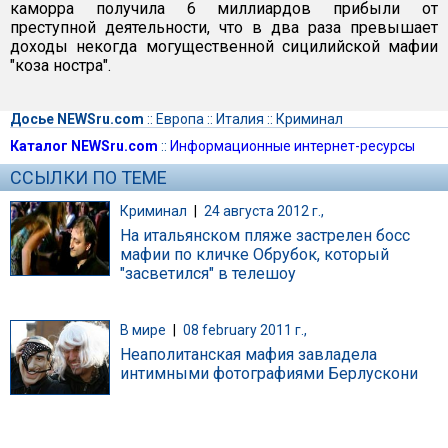
каморра получила 6 миллиардов прибыли от
преступной деятельности, что в два раза превышает
доходы некогда могущественной сицилийской мафии
"коза ностра".
Досье NEWSru.com
::
Европа
::
Италия
::
Криминал
Каталог NEWSru.com
::
Информационные интернет-ресурсы
ССЫЛКИ ПО ТЕМЕ
Криминал
|
24 августа 2012 г.,
На итальянском пляже застрелен босс
мафии по кличке Обрубок, который
"засветился" в телешоу
В мире
|
08 february 2011 г.,
Неаполитанская мафия завладела
интимными фотографиями Берлускони