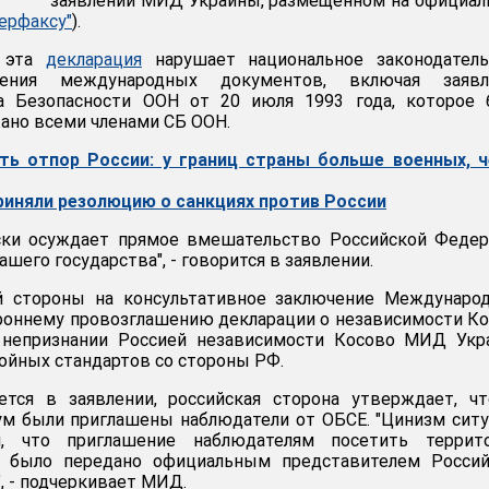
заявлении МИД Украины, размещенном на официа
ерфаксу"
).
о эта
декларация
нарушает национальное законодатель
ния международных документов, включая заявл
а Безопасности ООН от 20 июля 1993 года, которое 
ано всеми членами СБ ООН.
ть отпор России: у границ страны больше военных, ч
риняли резолюцию о санкциях против России
ески осуждает прямое вмешательство Российской Феде
ашего государства", - говорится в заявлении.
й стороны на консультативное заключение Международ
роннему провозглашению декларации о независимости К
 непризнании Россией независимости Косово МИД Укр
ойных стандартов со стороны РФ.
ется в заявлении, российская сторона утверждает, ч
м были приглашены наблюдатели от ОБСЕ. "Цинизм сит
, что приглашение наблюдателям посетить террит
ы было передано официальным представителем Россий
, - подчеркивает МИД.