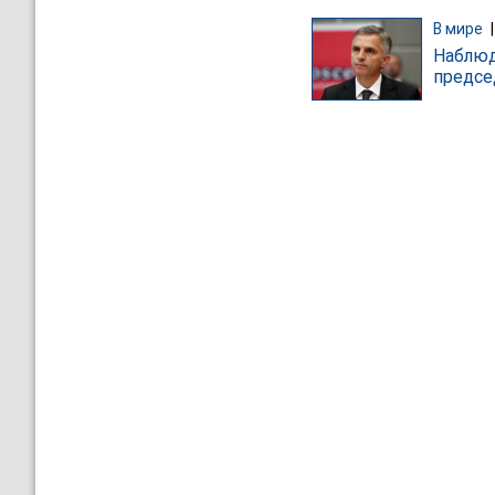
В мире
Наблюд
предсе