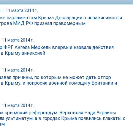
и
|
11 марта 2014 г.,
ие парламентом Крыма Декларации о независимости
трова МИД РФ признал правомерным
|
11 марта 2014 г.,
р ФРГ Ангела Меркель впервые назвала действия
 в Крыму аннексией
|
11 марта 2014 г.,
азвал причины, по которым не может дать отпор
 в Крыму, и попросил военной помощи у Британии и
|
11 марта 2014 г.,
за крымский референдум: Верховная Рада Украины
ла ультиматум, а в городах Крыма появились плакаты с
ым