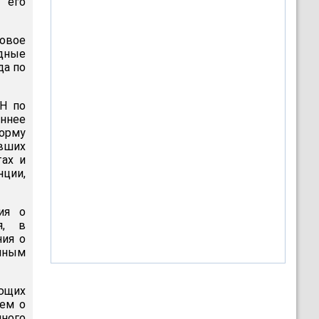
 его
вовое
дные
да по
ОН по
оннее
норму
авших
ах и
ции,
ия о
я, в
ния о
нным
ющих
ием о
ного