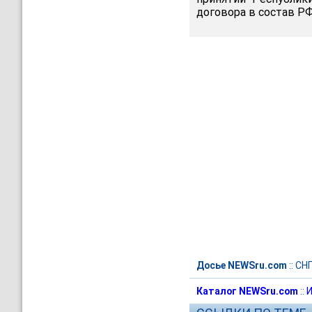
договора в состав РФ
Досье NEWSru.com
::
СН
Каталог NEWSru.com
::
И