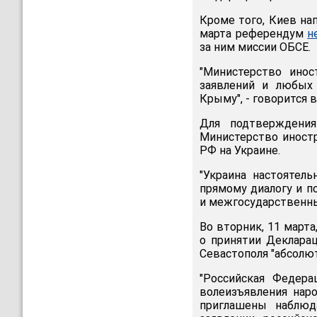
Кроме того, Киев на
марта референдум
н
за ним миссии ОБСЕ.
"Министерство ино
заявлений и любых
Крыму", - говорится в
Для подтверждения
Министерство иност
РФ на Украине.
"Украина настоятел
прямому диалогу и 
и межгосударственных
Во вторник, 11 март
о принятии Деклара
Севастополя "абсолю
"Российская Федера
волеизъявления нар
приглашены наблюд