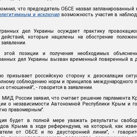
помнил, что председатель ОБСЕ назвал запланированный 
елегитимным и исключил
возможность участия в наблюд
странных дел Украины осуждает практику провокацио
 действий, которые нацелены на обострение положен
 заявлении.
 этой позиции и получения необходимых объяснен
ранных дел Украины вызван временный поверенный в д
ьно призывает российскую сторону к деэскалации ситу
полному соблюдению норм и принципов международного 
 отношений", - говорится в заявлении.
а, МИД России заявил, что считает решение парламента 
ции о независимости Автономной Республики Крым и г
тно правомерным".
ция будет в полной мере уважать результаты свобод
одов Крыма в ходе референдума, на который, как изве
атели от ОБСЕ и по двусторонней линии", - говорит