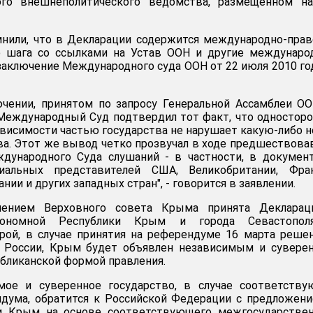
ого внешнеполитического ведомства, размещенном на
нили, что в Декларации содержится международно-пра
о шага со ссылками на Устав ООН и другие междунаро
заключение Международного суда ООН от 22 июля 2010 го
ючении, принятом по запросу Генеральной Ассамблеи О
Международный Суд подтвердил тот факт, что одностор
висимости частью государства не нарушает какую-либо 
а. Этот же вывод четко прозвучал в ходе предшествов
ународного Суда слушаний - в частности, в документ
иальных представителей США, Великобритании, Фран
нии и других западных стран", - говорится в заявлении.
лением Верховного совета Крыма принята Декларац
тономной Республики Крым и города Севастопол
рой, в случае принятия на референдуме 16 марта реше
 России, Крым будет объявлен независимым и сувере
убликанской формой правления.
ое и суверенное государство, в случае соответству
ндума, обратится к Российской Федерации с предложен
и Крым на основе соответствующего межгосударствен