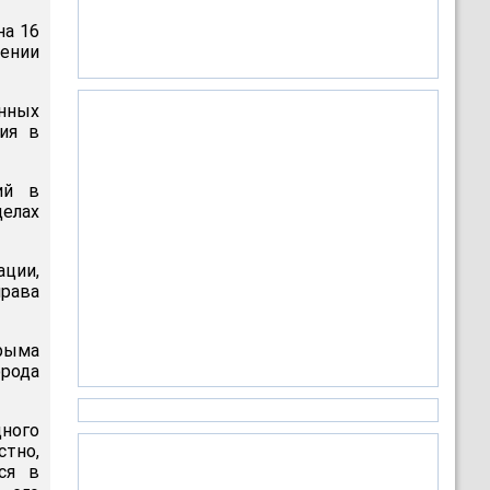
на 16
ении
нных
ия в
ий в
елах
ации,
права
Крыма
орода
ного
стно,
ся в