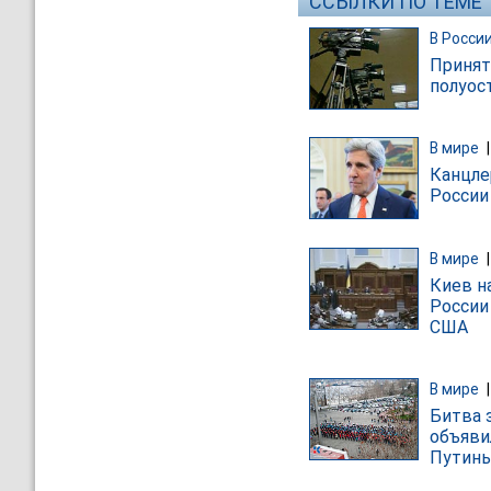
ССЫЛКИ ПО ТЕМЕ
В Росси
Принят
полуос
В мире
Канцле
России
В мире
Киев н
России
США
В мире
Битва 
объяви
Путин