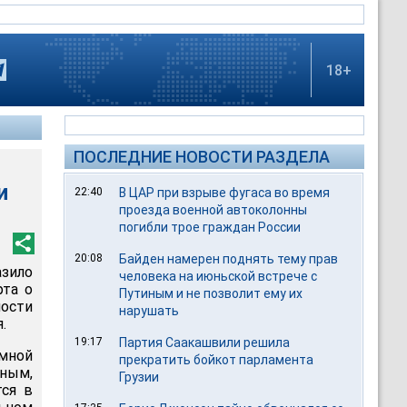
18+
ПОСЛЕДНИЕ НОВОСТИ РАЗДЕЛА
и
22:40
В ЦАР при взрыве фугаса во время
проезда военной автоколонны
погибли трое граждан России
20:08
Байден намерен поднять тему прав
зило
человека на июньской встрече с
рта о
Путиным и не позволит ему их
ости
нарушать
.
19:17
Партия Саакашвили решила
мной
прекратить бойкот парламента
ным,
Грузии
тся в