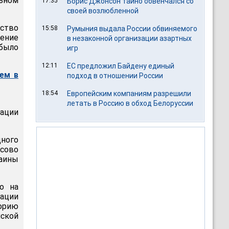
льном
17:35
Борис Джонсон тайно обвенчался со
своей возлюбленной
ство
15:58
Румыния выдала России обвиняемого
ение
в незаконной организации азартных
было
игр
12:11
ЕС предложил Байдену единый
ем в
подход в отношении России
18:54
Европейским компаниям разрешили
летать в Россию в обход Белоруссии
рации
ного
осово
аины
то на
уации
орию
ской