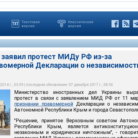
Текстовая
Классическая
версия
версия
заявил протест МИДу РФ из-за
авомерной Декларации о независимост
ранных дел Украины выразило протест в связи с заявлением
 о признании правомерной Декларации о независимости
лики Крым и города Севастополя
014 г., 03:09 | последнее обновление: 07 декабря 2017 г., 08:56
Министерство иностранных дел Украины выра
протест в связи с заявлением МИД РФ от 11 ма
признании правомерной
Декларации о независим
Автономной Республики Крым и города Севастополя
"Решение, принятое Верховным советом Автоно
Республики Крым, является антиконституцион
незаконным и юридически ничтожным", - говори