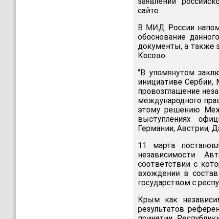
заявлении российск
сайте.
В МИД России напом
обоснование данног
документы, а также 
Косово.
"В упомянутом закл
инициативе Сербии, 
провозглашение неза
международного прав
этому решению Межд
выступлениях офиц
Германии, Австрии, Да
11 марта постанов
независимости Ав
соответствии с кото
вхождении в состав
государством с респ
Крым как независим
результатов рефере
принятии Республик