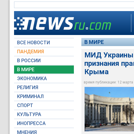
В МИРЕ
ВСЕ НОВОСТИ
ПАНДЕМИЯ
МИД Украины 
В РОССИИ
признания пр
Министерство иност
МИД РФ от 11 марта
В МИРЕ
Крыма
Автономной Респуб
ЭКОНОМИКА
время публикации: 12 марта 2
Global Look Press
РЕЛИГИЯ
КРИМИНАЛ
СПОРТ
КУЛЬТУРА
ИНОПРЕССА
МНЕНИЯ