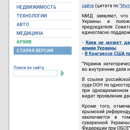
сайте
(цитата по
"Инт
НЕДВИЖИМОСТЬ
ТЕХНОЛОГИИ
МИД заявляет, чт
Украины и положе
АВТО
председателя Совет
единогласно поддерж
МЕДИЦИНА
АРХИВ
-
Киев не может да
армии Украины
СТАРАЯ ВЕРСИЯ
-
В Конгрессе США п
"Украина категорич
Поиск по сайту
во внутренние дела н
В ссылке российско
суда ООН по односто
при одновременном
видит проявление дв
Кроме того, отмеча
крымский референду
заключается в том
суверенной Украин
Федерации при ОБСЕ"