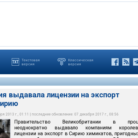
икобритании в прошлом неоднократно выдавало компаниям
Текстовая
Классическая
версия
версия
ии на экспорт в Сирию химикатов, пригодных для создания
 веществ. Об этом заявил министр по делам бизнеса,
фицированных кадров
ия выдавала лицензии на экспорт
Сирию
я 2013 г., 01:11 | последнее обновление: 07 декабря 2017 г., 08:56
Правительство Великобритании в про
неоднократно выдавало компаниям королев
лицензии на экспорт в Сирию химикатов, пригодны