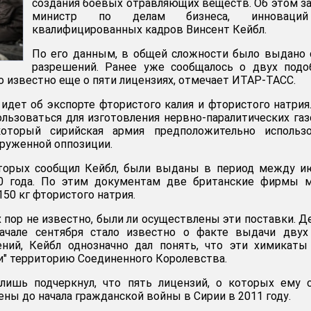
создания боевых отравляющих веществ. Об этом з
министр по делам бизнеса, инновац
квалифицированных кадров Винсент Кейбл.
По его данным, в общей сложности было выдано
разрешений. Ранее уже сообщалось о двух подо
ло известно еще о пяти лицензиях, отмечает ИТАР-ТАСС.
 идет об экспорте фтористого калия и фтористого натрия
льзоваться для изготовления нервно-паралитических газ
который сирийская армия предположительно использо
руженной оппозиции.
оторых сообщил Кейбл, были выданы в период между и
0 года. По этим документам две британские фирмы м
50 кг фтористого натрия.
х пор не известно, были ли осуществлены эти поставки. Д
начале сентября стало известно о факте выдачи двух
ний, Кейбл однозначно дал понять, что эти химикаты
ли" территорию Соединенного Королевства.
лишь подчеркнул, что пять лицензий, о которых ему 
ены до начала гражданской войны в Сирии в 2011 году.