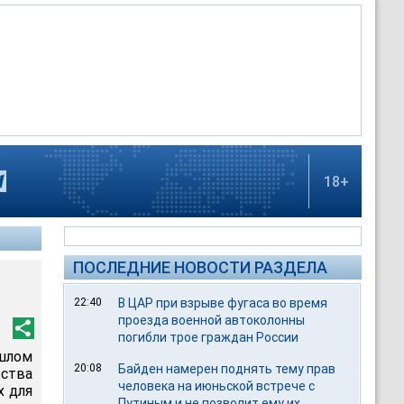
18+
ПОСЛЕДНИЕ НОВОСТИ РАЗДЕЛА
22:40
В ЦАР при взрыве фугаса во время
проезда военной автоколонны
погибли трое граждан России
шлом
20:08
Байден намерен поднять тему прав
ства
человека на июньской встрече с
х для
Путиным и не позволит ему их