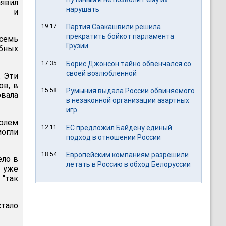
аявил
нарушать
ий и
19:17
Партия Саакашвили решила
прекратить бойкот парламента
 семь
Грузии
бных
17:35
Борис Джонсон тайно обвенчался со
своей возлюбленной
. Эти
ов, в
15:58
Румыния выдала России обвиняемого
вала
в незаконной организации азартных
игр
юлем
12:11
ЕС предложил Байдену единый
огли
подход в отношении России
18:54
Европейским компаниям разрешили
ело в
летать в Россию в обход Белоруссии
 уже
 "так
стало