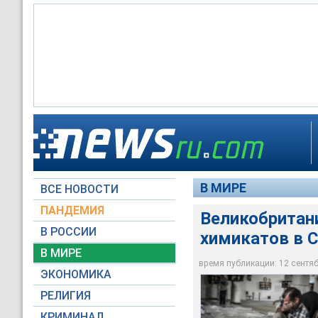
Правительство Вел
королевства лиценз
боевых отравляющих
инноваций и квали
В МИРЕ
ВСЕ НОВОСТИ
Global Look Press
ПАНДЕМИЯ
Великобритан
В РОССИИ
химикатов в 
В МИРЕ
время публикации: 12 сентябр
ЭКОНОМИКА
РЕЛИГИЯ
КРИМИНАЛ