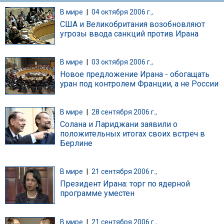
В мире
|
04 октября 2006 г.,
США и Великобритания возобновляют
угрозы ввода санкций против Ирана
В мире
|
03 октября 2006 г.,
Новое предложение Ирана - обогащать
уран под контролем Франции, а не России
В мире
|
28 сентября 2006 г.,
Солана и Лариджани заявили о
положительных итогах своих встреч в
Берлине
В мире
|
21 сентября 2006 г.,
Президент Ирана: торг по ядерной
программе уместен
В мире
|
21 сентября 2006 г.,