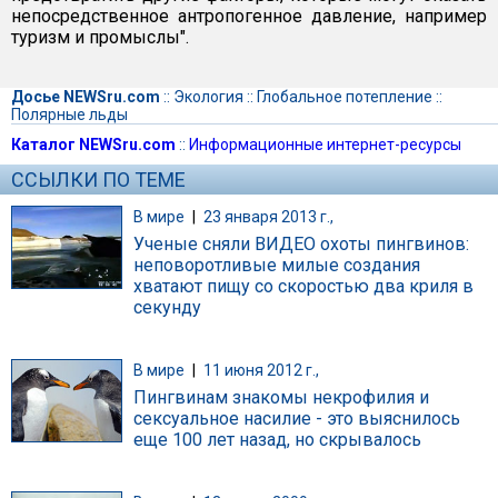
непосредственное антропогенное давление, например
туризм и промыслы".
Досье NEWSru.com
::
Экология
::
Глобальное потепление
::
Полярные льды
Каталог NEWSru.com
::
Информационные интернет-ресурсы
ССЫЛКИ ПО ТЕМЕ
В мире
|
23 января 2013 г.,
Ученые сняли ВИДЕО охоты пингвинов:
неповоротливые милые создания
хватают пищу со скоростью два криля в
секунду
В мире
|
11 июня 2012 г.,
Пингвинам знакомы некрофилия и
сексуальное насилие - это выяснилось
еще 100 лет назад, но скрывалось