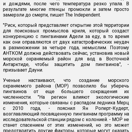
и дождями, после чего температура резко упала. В
результате многие птенцы промокли и затем просто
замерзли до смерти, пишет The Independent.
"Риск, который представляет открытие этой территории
для поисковых промыслов криля, который создаст
конкуренцию с пингвинами Адели за еду, в то время
как они оправляются от двух катастрофических неудач
в размножении за четыре года, немыслим. Поэтому
АНТКОМ должна действовать сейчас, установив новый
морской охраняемый район для вод в Восточной
Антарктиде, чтобы защитить дом пингвинов", -
призывает Дауни.
Ученые настаивают, что создание морского
охраняемого района (МОР) позволило бы уберечь
пингвинов от еще большего сокращения их
численности. "На регион влияют экологические
изменения, которые связаны с распадом ледника Мерц
с 2010 года, - пояснил Ян Роперт-Кудерт,
возглавляющий посвященную пингвинам программу на
исследовательской станции рядом с колонией. - МОР не
станет спасением от этих изменений, но это может
предотвратить другие факторы, которые могут оказать