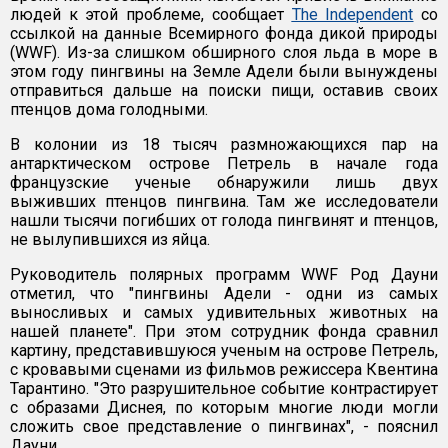
людей к этой проблеме, сообщает
The Independent
со
ссылкой на данные Всемирного фонда дикой природы
(WWF). Из-за слишком обширного слоя льда в море в
этом году пингвины на Земле Адели были вынуждены
отправиться дальше на поиски пищи, оставив своих
птенцов дома голодными.
В колонии из 18 тысяч размножающихся пар на
антарктическом острове Петрель в начале года
французские ученые обнаружили лишь двух
выживших птенцов пингвина. Там же исследователи
нашли тысячи погибших от голода пингвинят и птенцов,
не вылупившихся из яйца.
Руководитель полярных программ WWF Род Дауни
отметил, что "пингвины Адели - одни из самых
выносливых и самых удивительных животных на
нашей планете". При этом сотрудник фонда сравнил
картину, представившуюся ученым на острове Петрель,
с кровавыми сценами из фильмов режиссера Квентина
Тарантино. "Это разрушительное событие контрастирует
с образами Диснея, по которым многие люди могли
сложить свое представление о пингвинах", - пояснил
Дауни.