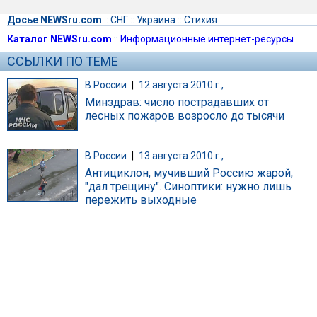
Досье NEWSru.com
::
СНГ
::
Украина
::
Стихия
Каталог NEWSru.com
::
Информационные интернет-ресурсы
ССЫЛКИ ПО ТЕМЕ
В России
|
12 августа 2010 г.,
Минздрав: число пострадавших от
лесных пожаров возросло до тысячи
В России
|
13 августа 2010 г.,
Антициклон, мучивший Россию жарой,
"дал трещину". Синоптики: нужно лишь
пережить выходные