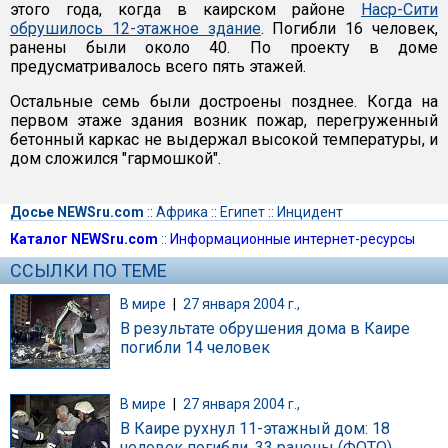
этого года, когда в каирском районе
Наср-Сити
обрушилось 12-этажное здание
. Погибли 16 человек,
ранены были около 40. По проекту в доме
предусматривалось всего пять этажей.
Остальные семь были достроены позднее. Когда на
первом этаже здания возник пожар, перегруженный
бетонный каркас не выдержал высокой температуры, и
дом сложился "гармошкой".
Досье NEWSru.com
::
Африка
::
Египет
::
Инцидент
Каталог NEWSru.com
::
Информационные интернет-ресурсы
ССЫЛКИ ПО ТЕМЕ
В мире
|
27 января 2004 г.,
В результате обрушения дома в Каире
погибли 14 человек
В мире
|
27 января 2004 г.,
В Каире рухнул 11-этажный дом: 18
человек погибли, 33 ранены (ФОТО)