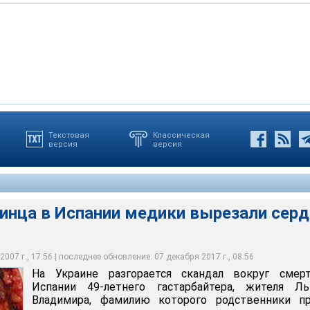
Текстовая
Классическая
версия
версия
в Испании врачи вырезали сердце и почки
аинца в Испании медики вырезали сер
007 г., 17:56 | последнее обновление: 07 декабря 2017 г., 08:56
На Украине разгорается скандал вокруг смер
Испании 49-летнего гастарбайтера, жителя Ль
Владимира, фамилию которого родственники пр