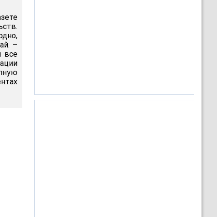
азете
ств.
одно,
ай. –
и все
зации
пную
ентах