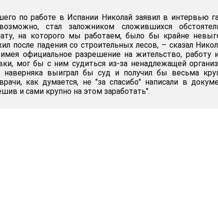
шего по работе в Испании Николай заявил в интервью г
возможно, стал заложником сложившихся обстоятель
нату, на которого мы работаем, было бы крайне невыг
л после падения со строительных лесов, – сказал Никол
 имея официальное разрешение на жительство, работу 
ки, мог бы с ним судиться из-за ненадлежащей органи
И наверняка выиграл бы суд и получил бы весьма кру
рачи, как думается, не "за спасибо" написали в докум
ешив и сами крупно на этом заработать".