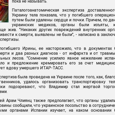
пока не называть.
Паталогоанатомическая экспертиза доставленно
Украину тела показала, что у погибшего операци
путем были удалены сердце и почки. Причем, по д
украинских медиков, органы были изъяты, к
ще жив. "Никаких других повреждений внутренних орг
ивести к смерти, выявлены не были", - написано в заклю
спертизы.
погибшего Ирины, ее насторожило, что в документах 
ерти и два разных диагноза - от инфаркта и от травм
льных лесов. "Сомнение усилило явное нежелание испа
ело и предложение кремировать его за счет медицинс
рует вдову умершего ИТАР-ТАСС.
ертиза была проведена на Украине после того, как, благ
твенников, удалось организовать транспортировку те
ники подозревают, что Владимир стал жертвой торго
ами.
й Арам Члиянц также предполагает, что органы удалил
раины сообщили, что украинское посольство в сотруднич
ыми органами Испании изучает, на каком основании 