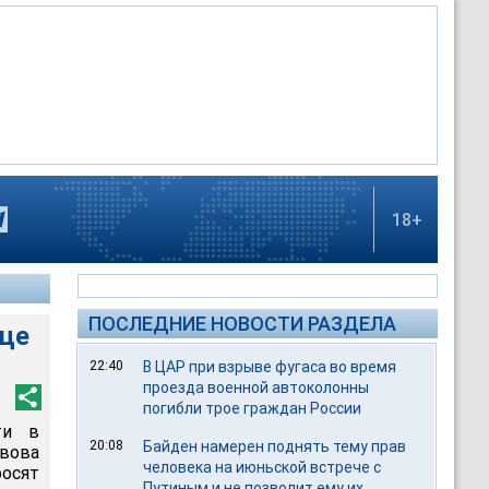
18+
ПОСЛЕДНИЕ НОВОСТИ РАЗДЕЛА
дце
22:40
В ЦАР при взрыве фугаса во время
проезда военной автоколонны
погибли трое граждан России
ти в
20:08
Байден намерен поднять тему прав
вова
человека на июньской встрече с
осят
Путиным и не позволит ему их