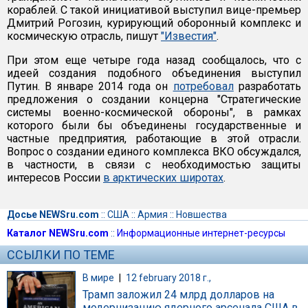
кораблей. С такой инициативой выступил вице-премьер
Дмитрий Рогозин, курирующий оборонный комплекс и
космическую отрасль, пишут
"Известия"
.
При этом еще четыре года назад сообщалось, что с
идеей создания подобного объединения выступил
Путин. В январе 2014 года он
потребовал
разработать
предложения о создании концерна "Стратегические
системы военно-космической обороны", в рамках
которого были бы объединены государственные и
частные предприятия, работающие в этой отрасли.
Вопрос о создании единого комплекса ВКО обсуждался,
в частности, в связи с необходимостью защиты
интересов России
в арктических широтах
.
Досье NEWSru.com
::
США
::
Армия
::
Новшества
Каталог NEWSru.com
::
Информационные интернет-ресурсы
ССЫЛКИ ПО ТЕМЕ
В мире
|
12 february 2018 г.,
Трамп заложил 24 млрд долларов на
модернизацию ядерного арсенала США в