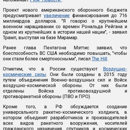
Проект нового американского оборонного бюджета
предусматривает
увеличение
финансирования до 716
миллиардов долларов. "Я говорю о крупнейшем
военном наращивании со времен Рональда Рейгана и
одном из крупнейших в истории нашей нации", - заявил
Трамп, выступая на базе Мирамар.
Ранее глава Пентагона Мэттис заявил, что
боеспособность ВС США необходимо повышать, "чтобы
они стали более смертоносными", писал
The Hill
.
Отметим, что в России существуют
Воздушно-
космические силы
. Они были созданы в 2015 году
путем объединения Военно-воздушных сил и Войск
воздушно-космической обороны. От них были
отделены Войска противовоздушной и
противоракетной обороны (ПВО и ПРО).
Кроме того, в РФ обсуждается создание
универсального ракетно-космического холдинга, в
котором объединят разработчиков и производителей
всех видов ракетного вооружения, носителей
гражданского назначения, спутников и космических