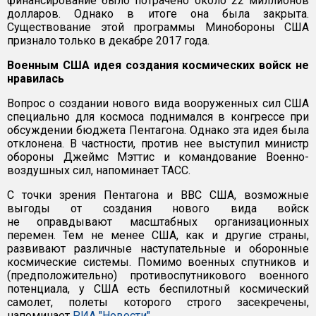
финансирование было потрачено около 22 миллионов
долларов. Однако в итоге она была закрыта.
Существование этой программы Минобороны США
признало только в декабре 2017 года.
Военным США идея создания космических войск не
нравилась
Вопрос о создании нового вида вооруженных сил США
специально для космоса поднимался в конгрессе при
обсуждении бюджета Пентагона. Однако эта идея была
отклонена. В частности, против нее выступил министр
обороны Джеймс Мэттис и командование Военно-
воздушных сил, напоминает ТАСС.
С точки зрения Пентагона и ВВС США, возможные
выгоды от создания нового вида войск
не оправдывают масштабных организационных
перемен. Тем не менее США, как и другие страны,
развивают различные наступательные и оборонные
космические системы. Помимо военных спутников и
(предположительно) противоспутникового военного
потенциала, у США есть беспилотный космический
самолет, полеты которого строго засекречены,
напоминает
РИА "Новости"
.