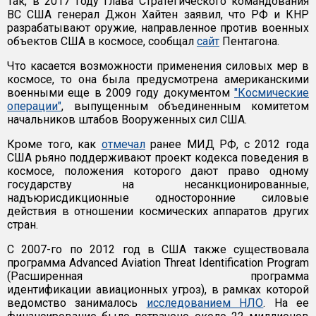
Так, в 2017 году глава Стратегического командования
ВС США генерал Джон Хайтен заявил, что РФ и КНР
разрабатывают оружие, направленное против военных
объектов США в космосе, сообщал
сайт
Пентагона.
Что касается возможности применения силовых мер в
космосе, то она была предусмотрена американскими
военными еще в 2009 году документом
"Космические
операции"
, выпущенным объединенным комитетом
начальников штабов Вооруженных сил США.
Кроме того, как
отмечал
ранее МИД РФ, с 2012 года
США рьяно поддерживают проект кодекса поведения в
космосе, положения которого дают право одному
государству на несанкционированные,
надъюрисдикционные односторонние силовые
действия в отношении космических аппаратов других
стран.
С 2007-го по 2012 год в США также существовала
программа Advanced Aviation Threat Identification Program
(Расширенная программа
идентификации авиационных угроз), в рамках которой
ведомство занималось
исследованием НЛО
. На ее