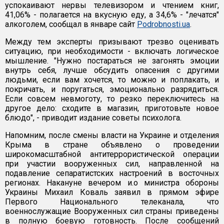
успокаивают нервы телевизором и чтением книг,
41,06% - полагается на вкусную еду, а 34,6% - "лечатся"
алкоголем, сообщал в январе сайт
Podrobnosti.ua
.
Между тем эксперты призывают трезво оценивать
ситуацию, при необходимости - включать логическое
мышление. "Нужно постараться не загонять эмоции
внутрь себя, лучше обсудить опасения с другими
людьми, если вам хочется, то можно и поплакать, и
покричать, и поругаться, эмоционально разрядиться.
Если совсем невмоготу, то резко переключитесь на
другое дело: сходите в магазин, приготовьте новое
блюдо", - приводит издание советы психолога.
Напомним, после смены власти на Украине и отделения
Крыма в стране объявлено о проведении
широкомасштабной антитеррористической операции
при участии вооруженных сил, направленной на
подавление сепаратистских настроений в восточных
регионах. Накануне вечером и.о министра обороны
Украины Михаил Коваль заявил в прямом эфире
Первого Национального телеканала, что
военнослужащие Вооруженных сил страны приведены
в полную боевую готовность. После сообщений