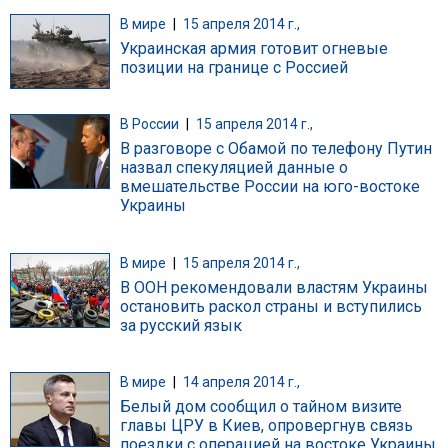
В мире
|
15 апреля 2014 г.,
Украинская армия готовит огневые
позиции на границе с Россией
В России
|
15 апреля 2014 г.,
В разговоре с Обамой по телефону Путин
назвал спекуляцией данные о
вмешательстве России на юго-востоке
Украины
В мире
|
15 апреля 2014 г.,
В ООН рекомендовали властям Украины
остановить раскол страны и вступились
за русский язык
В мире
|
14 апреля 2014 г.,
Белый дом сообщил о тайном визите
главы ЦРУ в Киев, опровергнув связь
поездки с операцией на востоке Украины