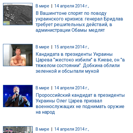
В мире
|
14 апреля 2014 г.,
В Вашингтоне спорят по поводу
украинского кризиса: генерал Бридлав
требует решительных действий, в
администрации Обамы медлят
В мире
|
15 апреля 2014 г.,
Кандидата в президенты Украины
Царева "жестоко избили" в Киеве, он "в
тяжелом состоянии". Добкина облили
зеленкой и обсыпали мукой
В мире
|
14 апреля 2014 г.,
Пророссийский кандидат в президенты
Украины Олег Царев призвал
военнослужащих не поднимать оружие
на народ
В мире
|
14 апреля 2014 г.,