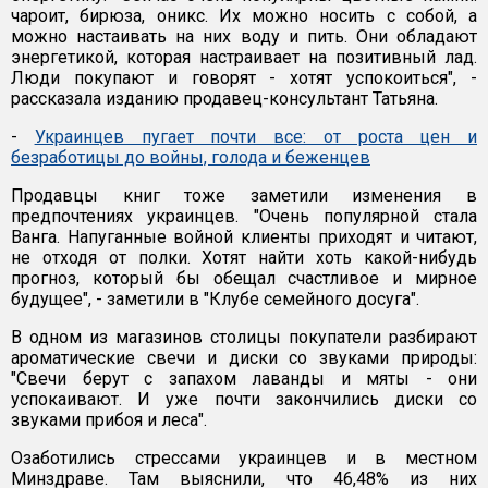
чароит, бирюза, оникс. Их можно носить с собой, а
можно настаивать на них воду и пить. Они обладают
энергетикой, которая настраивает на позитивный лад.
Люди покупают и говорят - хотят успокоиться", -
рассказала изданию продавец-консультант Татьяна.
-
Украинцев пугает почти все: от роста цен и
безработицы до войны, голода и беженцев
Продавцы книг тоже заметили изменения в
предпочтениях украинцев. "Очень популярной стала
Ванга. Напуганные войной клиенты приходят и читают,
не отходя от полки. Хотят найти хоть какой-нибудь
прогноз, который бы обещал счастливое и мирное
будущее", - заметили в "Клубе семейного досуга".
В одном из магазинов столицы покупатели разбирают
ароматические свечи и диски со звуками природы:
"Свечи берут с запахом лаванды и мяты - они
успокаивают. И уже почти закончились диски со
звуками прибоя и леса".
Озаботились стрессами украинцев и в местном
Минздраве. Там выяснили, что 46,48% из них