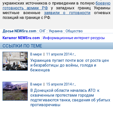
украинских источников о приведении в полную
боевую
готовность армии РФ
у западных границ Украины
местные военные
заявили о готовности
огневых
позиций на границе с РФ.
Досье NEWSru.com
::
СНГ
::
Украина
::
Общество
Каталог NEWSru.com
::
Информационные интернет-ресурсы
ССЫЛКИ ПО ТЕМЕ
В мире
|
11 апреля 2014 г.,
Украинцев пугает почти все: от роста цен
и безработицы до войны, голода и
беженцев
В мире
|
15 апреля 2014 г.,
В Донецкой области началась АТО: к
охваченным протестами городам
подтягиваются танки, сведения об убитых
противоречивы