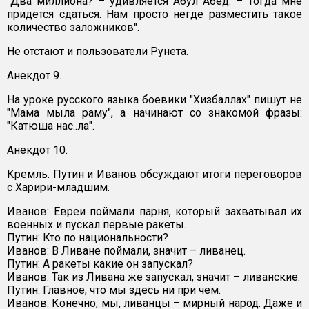
"Два миллиона? – удивляется Абул Абед. – Тогда мне
придется сдаться. Нам просто негде разместить такое
количество заложников".
Не отстают и пользователи Рунета.
Анекдот 9.
На уроке русского языка боевики "Хизбаллах" пишут не
"Мама мыла раму", а начинают со знакомой фразы:
"Катюша нас..ла".
Анекдот 10.
Кремль. Путин и Иванов обсуждают итоги переговоров
с Харири-младшим.
Иванов: Евреи поймали парня, который захватывал их
военных и пускал первые ракеты.
Путин: Кто по национальности?
Иванов: В Ливане поймали, значит – ливанец.
Путин: А ракеты какие он запускал?
Иванов: Так из Ливана же запускал, значит – ливанские.
Путин: Главное, что мы здесь ни при чем.
Иванов: Конечно, мы, ливанцы – мирный народ. Даже и