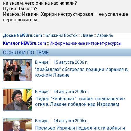
не знаем, чего они на нас напали?
Путин: Ты чего?
Иванов: Извини, Харири инструктировал – не успел еще
переключиться.
Досье NEWSru.com
::
Ближний Восток
::
Ливан
::
Израиль
Каталог NEWSru.com
::
Информационные интернет-ресурсы
ССЫЛКИ ПО ТЕМЕ
В мире
|
15 августа 2006 г.,
"Хизбаллах" обстрелял позиции Израиля в
южном Ливане
В мире
|
14 августа 2006 г.,
Лидер "Хизбаллах" считает прекращение
огня в Ливане победой над Израилем
В мире
|
14 августа 2006 г.,
Премьер Израиля подвел итоги войны и