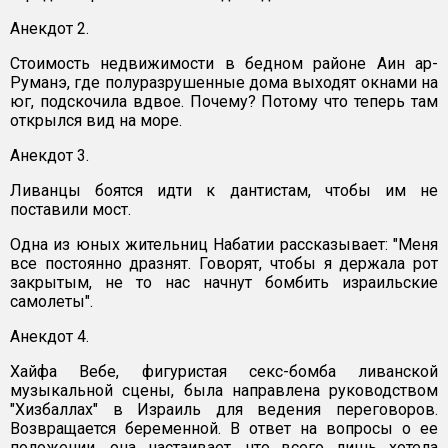
Анекдот 2.
Стоимость недвижимости в бедном районе Аин ар-
Руманэ, где полуразрушенные дома выходят окнами на
юг, подскочила вдвое. Почему? Потому что теперь там
открылся вид на море.
Анекдот 3.
Ливанцы боятся идти к дантистам, чтобы им не
поставили мост.
Одна из юных жительниц Набатии рассказывает: "Меня
все постоянно дразнят. Говорят, чтобы я держала рот
закрытым, не то нас начнут бомбить израильские
самолеты".
Анекдот 4.
Хайфа Вебе, фигуристая секс-бомба ливанской
музыкальной сцены, была направлена руководством
"Хизбаллах" в Израиль для ведения переговоров.
Возвращается беременной. В ответ на вопросы о ее
положении, она настаивает, что всего лишь хотела