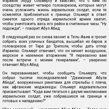
Израиля Эхуду Ольмерту и хвастает, что с ним по
соседству живет четверо головорезов, которые могут
очень усложнить жизнь израильских солдат, если те
осмелятся приблизиться к границе. Ольмерт в ответ
смеется: одного отряда израильской армии хватит,
чтобы уничтожить весь его район в считанные часы. "Ну
подожди", – говорит Абул Абед.
В следующий раз он снова звонит в Тель-Авив и грозит
собрать всех уличных бандитов, вышибал из баров и
головорезов от Тира до Триполи, чтобы дать отпор
Израилю. Ольмерт отвечает, что он начнет воздушное,
морское и наземное вторжение. "Я перезвоню вам
после встречи с моими генералами", – уверенно
отвечает Абул Абед.
Он перезванивает, чтобы сообщить Ольмерту, что
собрал тысячи последователей "Движения Абула
Абеда", вооруженных ракетами для стрельбы с плеча,
как афганские моджахеды. Ольмерт издевательски
присвистывает: "Куда вам тягаться с двумя миллионами
израильских солдат, уже собравшихся на границе и
готовых к нападению?"