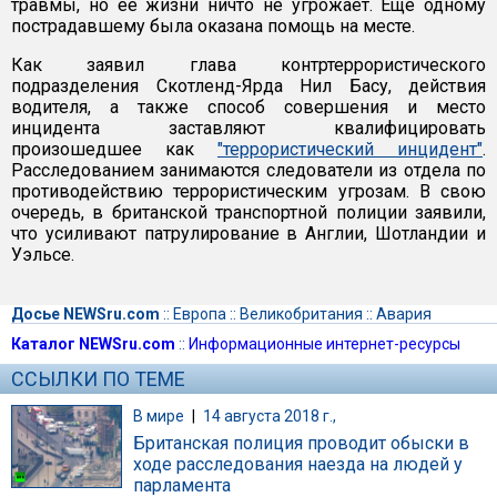
травмы, но ее жизни ничто не угрожает. Еще одному
пострадавшему была оказана помощь на месте.
Как заявил глава контртеррористического
подразделения Скотленд-Ярда Нил Басу, действия
водителя, а также способ совершения и место
инцидента заставляют квалифицировать
произошедшее как
"террористический инцидент"
.
Расследованием занимаются следователи из отдела по
противодействию террористическим угрозам. В свою
очередь, в британской транспортной полиции заявили,
что усиливают патрулирование в Англии, Шотландии и
Уэльсе.
Досье NEWSru.com
::
Европа
::
Великобритания
::
Авария
Каталог NEWSru.com
::
Информационные интернет-ресурсы
ССЫЛКИ ПО ТЕМЕ
В мире
|
14 августа 2018 г.,
Британская полиция проводит обыски в
ходе расследования наезда на людей у
парламента