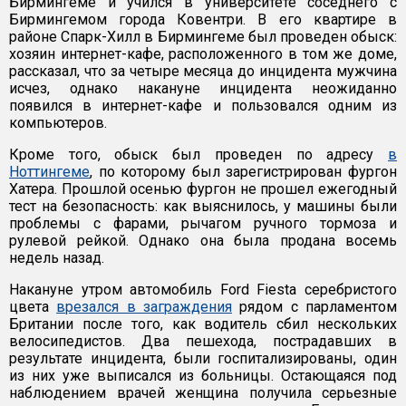
Бирмингеме и учился в университете соседнего с
Бирмингемом города Ковентри. В его квартире в
районе Спарк-Хилл в Бирмингеме был проведен обыск:
хозяин интернет-кафе, расположенного в том же доме,
рассказал, что за четыре месяца до инцидента мужчина
исчез, однако накануне инцидента неожиданно
появился в интернет-кафе и пользовался одним из
компьютеров.
Кроме того, обыск был проведен по адресу
в
Ноттингеме
, по которому был зарегистрирован фургон
Хатера. Прошлой осенью фургон не прошел ежегодный
тест на безопасность: как выяснилось, у машины были
проблемы с фарами, рычагом ручного тормоза и
рулевой рейкой. Однако она была продана восемь
недель назад.
Накануне утром автомобиль Ford Fiesta серебристого
цвета
врезался в заграждения
рядом с парламентом
Британии после того, как водитель сбил нескольких
велосипедистов. Два пешехода, пострадавших в
результате инцидента, были госпитализированы, один
из них уже выписался из больницы. Остающаяся под
наблюдением врачей женщина получила серьезные