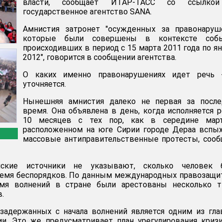
власти, сообщает ИТАР-ТАСС со ссылко
государственное агентство SANA.
Амнистия затронет "осужденных за правонаруше
которые были совершены в контексте собы
происходивших в период с 15 марта 2011 года по я
2012", говорится в сообщении агентства.
О каких именно правонарушениях идет речь 
уточняется.
Нынешняя амнистия далеко не первая за после
время. Она объявлена в день, когда исполняется 
10 месяцев с тех пор, как в середине мар
расположенном на юге Сирии городе Дераа вспы
массовые антиправительственные протесты, соо
йские источники не указывают, сколько человек 
время беспорядков. По данным международных правозащ
емя волнений в стране были арестованы несколько т
.
задержанных с начала волнений является одним из гл
ии. Это же предусматривает план урегулирования криз