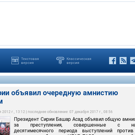
Текстовая
Классическая
версия
версия
ашар Асад объявил общую амнистию за преступления,
ла десятимесячного периода выступлений против его власти
ппозиции в городе Рабат, 14 января 2012 года
ппозиции в городе Маррат Тахрама, 13 января 2012 года
рии объявил очередную амнистию
м
2012 г., 13:12 | последнее обновление: 07 декабря 2017 г., 08:56
Президент Сирии Башар Асад объявил общую амн
за преступления, совершенные с на
десятимесячного периода выступлений против