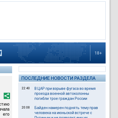
18+
ПОСЛЕДНИЕ НОВОСТИ РАЗДЕЛА
22:40
В ЦАР при взрыве фугаса во время
проезда военной автоколонны
погибли трое граждан России
истию
20:08
Байден намерен поднять тему прав
чала
человека на июньской встрече с
 его
Путиным и не позволит ему их