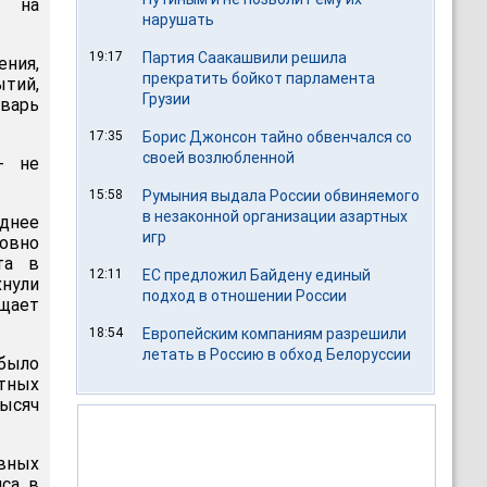
й на
нарушать
19:17
Партия Саакашвили решила
ния,
прекратить бойкот парламента
тий,
Грузии
нварь
17:35
Борис Джонсон тайно обвенчался со
своей возлюбленной
- не
15:58
Румыния выдала России обвиняемого
в незаконной организации азартных
днее
игр
ровно
та в
12:11
ЕС предложил Байдену единый
хнули
подход в отношении России
бщает
18:54
Европейским компаниям разрешили
летать в Россию в обход Белоруссии
было
итных
ысяч
авных
иса в