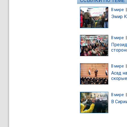
ССЫЛКИ ПО ТЕМЕ
В мире
Эмир К
В мире
Презид
сторон
В мире
Асад н
скорые
В мире
В Сири