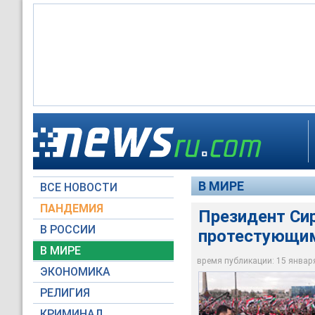
Президент Сирии Б
совершенные с нача
Митинг сирийской о
Митинг сирийской о
В МИРЕ
ВСЕ НОВОСТИ
Global Look Press
Reuters
Reuters
ПАНДЕМИЯ
Президент Си
В РОССИИ
протестующи
В МИРЕ
время публикации: 15 января 
ЭКОНОМИКА
РЕЛИГИЯ
КРИМИНАЛ