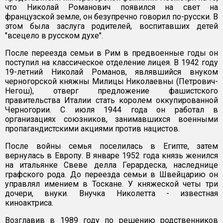
что Николай Романович появился на свет на
французской земле, он безупречно говорил по-русски. В
этом была заслуга родителей, воспитавших детей
"всецело в русском духе".
После переезда семьи в Рим в предвоенные годы он
поступил на классическое отделение лицея. В 1942 году
19-летний Николай Романов, являвшийся внуком
черногорской княжны Милицы Николаевны (Петрович-
Негош), отверг предложение фашистского
правительства Италии стать королем оккупированной
Черногории. С июля 1944 года он работал в
организациях союзников, занимавшихся военными
пропагандистскими акциями против нацистов.
После войны семья поселилась в Египте, затем
вернулась в Европу. В январе 1952 года князь женился
на итальянке Свеве делла Герардеска, наследнице
графского рода. До переезда семьи в Швейцарию он
управлял имением в Тоскане. У княжеской четы три
дочери, внуки. Внучка Николетта - известная
киноактриса.
Возглавив в 1989 году по решению родственников