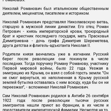
Николай Романович был итальянским общественным
деятелем, меценатом, писателем и историком.
Николай Романович представлял Николаевскую ветвь,
старшую в мужской линии династии. Его отец Роман
Петрович - князь императорской крови, троюродный
брат и крестник последнего государя, мать Прасковья
Димитриевна - дочь графа Димитрия Шереметева,
друга детства и флигель-адъютанта Николая II.
Родители князя венчались уже в изгнании. Русский
берег после революции они покинули в числе
последних. Тогда поручику Роману Романову, участнику
Первой мировой войны, было 22 года. Уезжая в
эмиграцию из Крыма, он взял с собой горсть земли. "Он
не смог вернуться, но наполненная в Крыму русской
землей бутылка оставалась с ним всюду, куда бы он ни
переезжал", - вспоминал Николай Романович.
Сам Николай Романович родился в Антибе 26 сентября
1922 года: после революции тысячи русских
эмигрантов нашли приют во Франции, в их числе и
представители императорской фамилии. Несмотря на то,