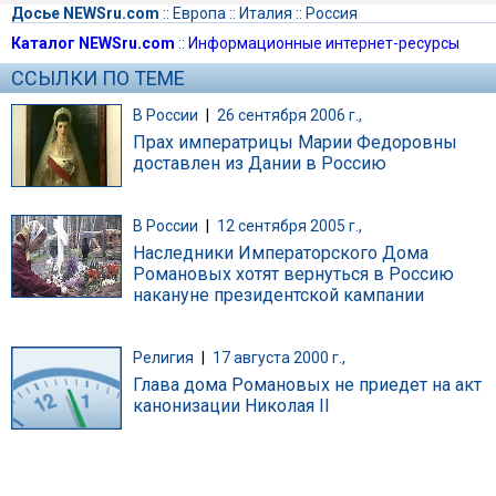
Досье NEWSru.com
::
Европа
::
Италия
::
Россия
Каталог NEWSru.com
::
Информационные интернет-ресурсы
ССЫЛКИ ПО ТЕМЕ
В России
|
26 сентября 2006 г.,
Прах императрицы Марии Федоровны
доставлен из Дании в Россию
В России
|
12 сентября 2005 г.,
Наследники Императорского Дома
Романовых хотят вернуться в Россию
накануне президентской кампании
Религия
|
17 августа 2000 г.,
Глава дома Романовых не приедет на акт
канонизации Николая II