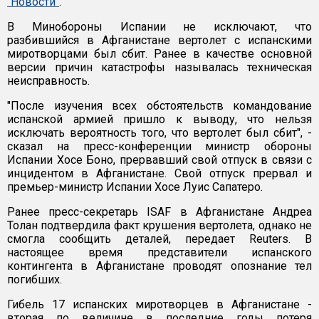
"Новости"
.
В Минобороны Испании не исключают, что
разбившийся в Афганистане вертолет с испанскими
миротворцами был сбит. Ранее в качестве основной
версии причин катастрофы называлась техническая
неисправность.
"После изучения всех обстоятельств командование
испанской армией пришло к выводу, что нельзя
исключать вероятность того, что вертолет был сбит", -
сказал на пресс-конференции министр обороны
Испании Хосе Боно, прервавший свой отпуск в связи с
инцидентом в Афганистане. Свой отпуск прервал и
премьер-министр Испании Хосе Луис Сапатеро.
Ранее пресс-секретарь ISAF в Афганистане Андреа
Толан подтвердила факт крушения вертолета, однако не
смогла сообщить деталей, передает Reuters. В
настоящее время представители испанского
контингента в Афганистане проводят опознание тел
погибших.
Гибель 17 испанских миротворцев в Афганистане -
вторая по величине в последние годы потеря