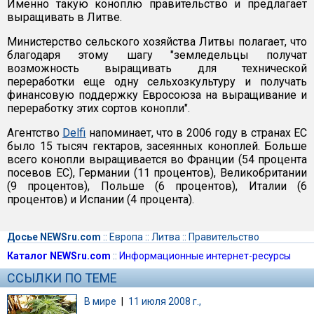
Именно такую коноплю правительство и предлагает
выращивать в Литве.
Министерство сельского хозяйства Литвы полагает, что
благодаря этому шагу "земледельцы получат
возможность выращивать для технической
переработки еще одну сельхозкультуру и получать
финансовую поддержку Евросоюза на выращивание и
переработку этих сортов конопли".
Агентство
Delfi
напоминает, что в 2006 году в странах ЕС
было 15 тысяч гектаров, засеянных коноплей. Больше
всего конопли выращивается во Франции (54 процента
посевов ЕС), Германии (11 процентов), Великобритании
(9 процентов), Польше (6 процентов), Италии (6
процентов) и Испании (4 процента).
Досье NEWSru.com
::
Европа
::
Литва
::
Правительство
Каталог NEWSru.com
::
Информационные интернет-ресурсы
ССЫЛКИ ПО ТЕМЕ
В мире
|
11 июля 2008 г.,