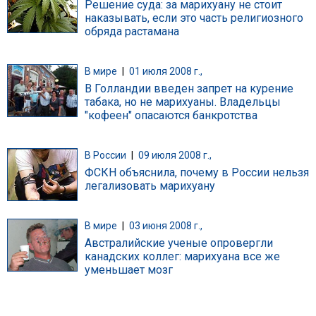
Решение суда: за марихуану не стоит
наказывать, если это часть религиозного
обряда растамана
В мире
|
01 июля 2008 г.,
В Голландии введен запрет на курение
табака, но не марихуаны. Владельцы
"кофеен" опасаются банкротства
В России
|
09 июля 2008 г.,
ФСКН объяснила, почему в России нельзя
легализовать марихуану
В мире
|
03 июня 2008 г.,
Австралийские ученые опровергли
канадских коллег: марихуана все же
уменьшает мозг