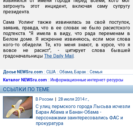
извинился от имени города перед всеми, кого мог
затронуть этот инцидент, включая саму супругу
президента.
Сама Уолинг также извинилась за свой поступок,
заявив, правда, что в ее словах не было расистского
подтекста. "Я имела в виду, что рада переменам в
Белом доме. Я искренне извиняюсь, если мои слова
кого-то обидели. Те, кто меня знают, в курсе, что я
вовсе не расист", - цитирует слова бывшей
градоначальницы
The Daily Mail
.
Досье NEWSru.com
::
США
::
Обама, Барак
::
Семья
Каталог NEWSru.com
::
Информационные интернет-ресурсы
ССЫЛКИ ПО ТЕМЕ
В России
|
28 июля 2014 г.,
С улиц пермского города Лысьва исчезли
Баран Абама и Банан-Обама -
персонажами заинтересовались ФАС и
прокуратура