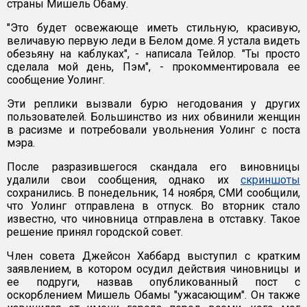
страны Мишель Обаму.
"Это будет освежающе иметь стильную, красивую,
величавую первую леди в Белом доме. Я устала видеть
обезьяну на каблуках", - написала Тейлор. "Ты просто
сделала мой день, Пэм", - прокомментировала ее
сообщение Уолинг.
Эти реплики вызвали бурю негодования у других
пользователей. Большинство из них обвинили женщин
в расизме и потребовали увольнения Уолинг с поста
мэра.
После разразившегося скандала его виновницы
удалили свои сообщения, однако их
скриншоты
сохранились. В понедельник, 14 ноября, СМИ сообщили,
что Уолинг отправлена в отпуск. Во вторник стало
известно, что чиновница отправлена в отставку. Такое
решение принял городской совет.
Член совета Джейсон Хаббард выступил с кратким
заявлением, в котором осудил действия чиновницы и
ее подруги, назвав опубликованный пост с
оскорблением Мишель Обамы "ужасающим". Он также