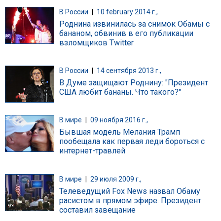
В России
|
10 february 2014 г.,
Роднина извинилась за снимок Обамы с
бананом, обвинив в его публикации
взломщиков Twitter
В России
|
14 сентября 2013 г.,
В Думе защищают Роднину: "Президент
США любит бананы. Что такого?"
В мире
|
09 ноября 2016 г.,
Бывшая модель Мелания Трамп
пообещала как первая леди бороться с
интернет-травлей
В мире
|
29 июля 2009 г.,
Телеведущий Fox News назвал Обаму
расистом в прямом эфире. Президент
составил завещание