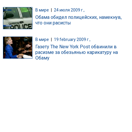
В мире
|
24 июля 2009 г.,
Обама обидел полицейских, намекнув,
что они расисты
В мире
|
19 february 2009 г.,
Газету The New York Post обвинили в
расизме за обезьянью карикатуру на
Обаму