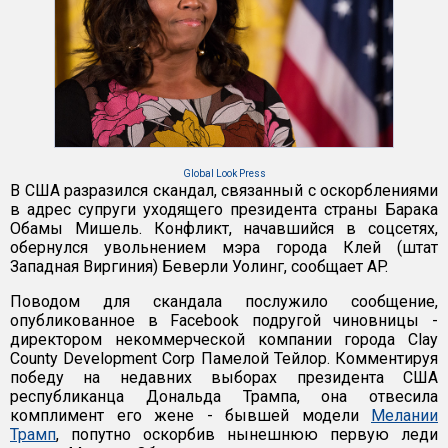
Global Look Press
В США разразился скандал, связанный с оскорблениями
в адрес супруги уходящего президента страны Барака
Обамы Мишель. Конфликт, начавшийся в соцсетях,
обернулся увольнением мэра города Клей (штат
Западная Виргиния) Беверли Уолинг, сообщает AP.
Поводом для скандала послужило сообщение,
опубликованное в Facebook подругой чиновницы -
директором некоммерческой компании города Clay
County Development Corp Памелой Тейлор. Комментируя
победу на недавних выборах президента США
республиканца Дональда Трампа, она отвесила
комплимент его жене - бывшей модели
Мелании
Трамп
, попутно оскорбив нынешнюю первую леди