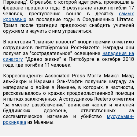
Паркленд". Стрельба, о которой идет речь, произошла в
феврале прошлого года. В результате атаки погибли 17
человек, преступление вошло в десятку
самых
кровавых
за последние годы в Соединенных Штатах.
Трамп после трагедии предложил снабдить учителей
оружием и научить с ним управляться.
В категории "Главные новости" жюри премии отметило
сотрудников питтсбургской Post-Gazette. Награды они
получат за "сострадательное" освещение
нападения на
синагогу
"Древо жизни" в Питтсбурге в октябре 2018
года, где погибли 11 человек.
Корреспонденты Associated Press Мэгги Майкл, Маад
аль-Зикри и Нариман Эль-Мофти получили награду за
материалы о войне в Йемене, в которых, в частности,
рассказывалось о кражах продовольственной помощи
и пытках заключенных. А сотрудников Reuters отметили
"за умелое разоблачение" воинских частей и жителей
буддийских деревень, ответственных за
систематическое изгнание и убийство
мусульман-
рохинджа
из Мьянмы.