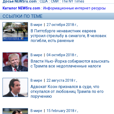
Досье NEWSru.com
::
США
::
СМИ
::
The NY Times
Каталог NEWSru.com
::
Информационные интернет-ресурсы
ССЫЛКИ ПО ТЕМЕ
В мире
|
27 октября 2018 г.,
В Питтсбурге ненавистник евреев
устроил стрельбу в синагоге, 8 человек
погибли, есть раненые
В мире
|
04 октября 2018 г.,
Власти Нью-Йорка собираются взыскать
с Трампа все недоплаченные налоги
В мире
|
22 августа 2018 г.,
Адвокат Коэн признался в суде, что
откупался от любовниц Трампа по его
поручению
В мире
|
15 february 2018 г.,