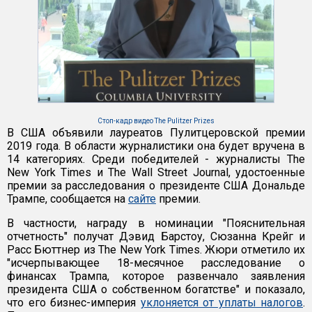
Стоп-кадр видео The Pulitzer Prizes
В США объявили лауреатов Пулитцеровской премии
2019 года. В области журналистики она будет вручена в
14 категориях. Среди победителей - журналисты The
New York Times и The Wall Street Journal, удостоенные
премии за расследования о президенте США Дональде
Трампе, сообщается на
сайте
премии.
В частности, награду в номинации "Пояснительная
отчетность" получат Дэвид Барстоу, Сюзанна Крейг и
Расс Бюттнер из The New York Times. Жюри отметило их
"исчерпывающее 18-месячное расследование о
финансах Трампа, которое развенчало заявления
президента США о собственном богатстве" и показало,
что его бизнес-империя
уклоняется от уплаты налогов
.