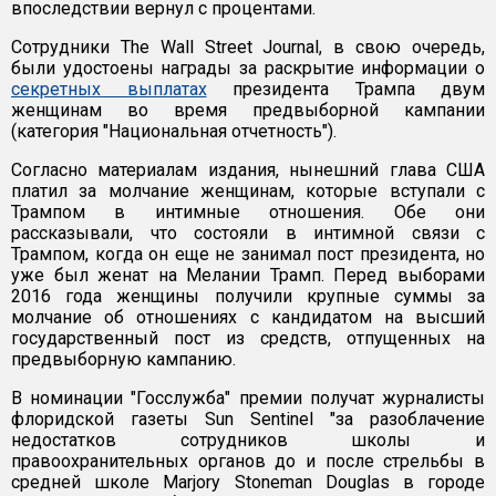
впоследствии вернул с процентами.
Сотрудники The Wall Street Journal, в свою очередь,
были удостоены награды за раскрытие информации о
секретных выплатах
президента Трампа двум
женщинам во время предвыборной кампании
(категория "Национальная отчетность").
Cогласно материалам издания, нынешний глава США
платил за молчание женщинам, которые вступали с
Трампом в интимные отношения. Обе они
рассказывали, что состояли в интимной связи с
Трампом, когда он еще не занимал пост президента, но
уже был женат на Мелании Трамп. Перед выборами
2016 года женщины получили крупные суммы за
молчание об отношениях с кандидатом на высший
государственный пост из средств, отпущенных на
предвыборную кампанию.
В номинации "Госслужба" премии получат журналисты
флоридской газеты Sun Sentinel "за разоблачение
недостатков сотрудников школы и
правоохранительных органов до и после стрельбы в
средней школе Marjory Stoneman Douglas в городе