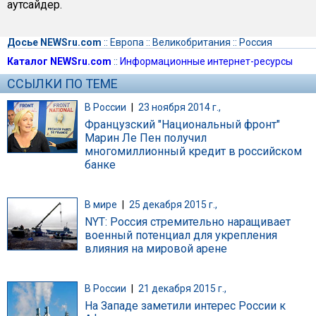
аутсайдер.
Досье NEWSru.com
::
Европа
::
Великобритания
::
Россия
Каталог NEWSru.com
::
Информационные интернет-ресурсы
ССЫЛКИ ПО ТЕМЕ
В России
|
23 ноября 2014 г.,
Французский "Национальный фронт"
Марин Ле Пен получил
многомиллионный кредит в российском
банке
В мире
|
25 декабря 2015 г.,
NYT: Россия стремительно наращивает
военный потенциал для укрепления
влияния на мировой арене
В России
|
21 декабря 2015 г.,
На Западе заметили интерес России к