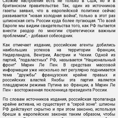
Схожие настроения есть не только в США, но и в
британском правительстве. Так, один из источников
газеты заявил, что в европейской политике сейчас
развивается "новая холодная война", только в этот раз
шпионская сеть России куда более пугающая. "По всей
Европе мы видим свидетельства того, как РФ пытается
внести раздор по многим стратегически важным
проблемам", - добавил собеседник.
Как отмечает издание, российские агенты добились
наибольших успехов на территории Франции,
Нидерландов, Венгрии, Австрии и Чехии. Одной из
партий, "подвластных" РФ, называется "Национальный
фронт" Марин Ле Пен. В средствах массовой
информации уже несколько лет регулярно поднимается
тема "дружбы" французских крайне правых и
российских властей. Якобы эта партия является
плацдармом режима Путина во Франции, а Марин Ле
Пен - восторженная поклонница президента России.
По словам источников издания, российская пропаганда
крайне активна, но существует в "серой зоне": шпионы
РФ действуют скрытно и при этом законно, используя
бреши в европейских законах таким образом, чтобы