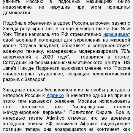
уличить Россию в подобных махинациях было
невозможно, не нарушив при этом принципы
демократии.
Подобные обвинения в адрес России, впрочем, звучат с
Запада регулярно. Так, в конце декабря газета The New
York Times написала, что РФ стремительно
наращивает
свой военный потенциал для укрепления на мировой
арене. "Страна покупает, обновляет и совершенствует
военную технику, намереваясь модернизировать 70%
вооружений к 2020 году", - говорится в статье.
Сотрудник информационно-аналитического центра IHS
Jane's Ник де Ларринаги высказал мнение, что "Россия
наверстывает упущенное, сокращая технологический
разрыв с Западом".
Западные страны беспокоятся и из-за якобы растущего
интереса России к
Африке
. В качестве одной из причин
этого там называют желание Москвы использовать
этот континент для "возвращения статуса
международной державы". Политолог Сириль Бре в
интервью газете Atlantico отмечал, что во времена
холодной войны РФ занимала Африке лидирующие
позиции, теперь она возвращается на континент как