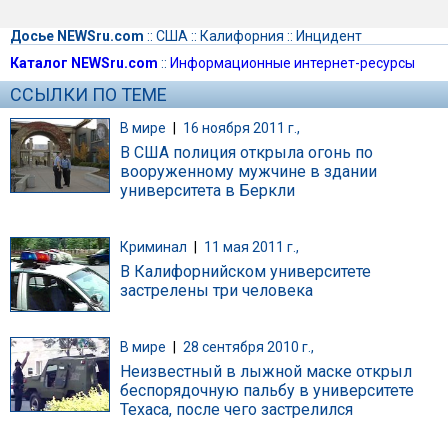
Досье NEWSru.com
::
США
::
Калифорния
::
Инцидент
Каталог NEWSru.com
::
Информационные интернет-ресурсы
ССЫЛКИ ПО ТЕМЕ
В мире
|
16 ноября 2011 г.,
В США полиция открыла огонь по
вооруженному мужчине в здании
университета в Беркли
Криминал
|
11 мая 2011 г.,
В Калифорнийском университете
застрелены три человека
В мире
|
28 сентября 2010 г.,
Неизвестный в лыжной маске открыл
беспорядочную пальбу в университете
Техаса, после чего застрелился