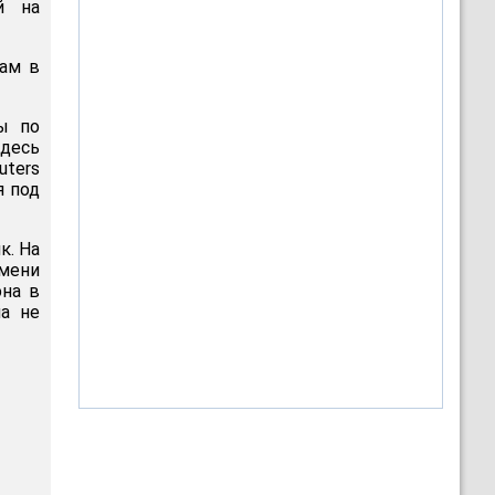
й на
цам в
ы по
Здесь
uters
я под
к. На
имени
она в
на не