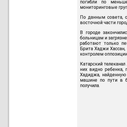
погибли по меньш
мониторинговые груп
По данным совета, 
восточной части город
В городе закончили
больницам и загрязн
работают только пе
Брита Хаджи Хассан, 
контролем оппозиции.
Катарский телеканал 
них видно ребенка, 
Хадиджа, найденную 
машине по пути в б
получила.