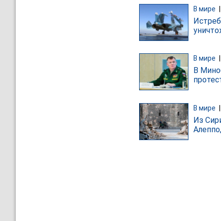
В мире
Истреб
уничто
В мире
В Мино
протес
В мире
Из Сир
Алеппо