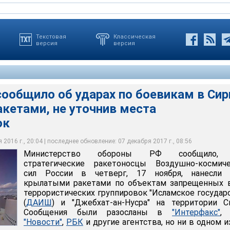
Текстовая
Классическая
версия
версия
ообщило об ударах по боевикам в Сир
кетами, не уточнив места
ны РФ сообщило, что стратегические ракетоносцы Воздушно-
но-бомбовых ударов, отчитались в Минобороны, уничтожены
ких ракетоносцев ВКС РФ, к удару были привлечены
сии в четверг, 17 ноября, нанесли удар крылатыми ракетами по
террористов, склады с оружием и боеприпасами, скопления
ители Су-33 тяжелого авианесущего крейсера "Адмирал
явили, что координаты всех целей были подтверждены по
ок
ных в РФ террористических группировок
цеха по производству вооружения
я авиация с аэродрома Хмеймим
м разведки
2016 г., 20:04 | последнее обновление: 07 декабря 2017 г., 08:56
ороны России
ороны России
ороны России
ороны России
Министерство обороны РФ сообщило,
стратегические ракетоносцы Воздушно-космиче
сил России в четверг, 17 ноября, нанесли 
крылатыми ракетами по объектам запрещенных 
террористических группировок "Исламское государ
(
ДАИШ
) и "Джебхат-ан-Нусра" на территории С
Сообщения были разосланы в
"Интерфакс"
"Новости"
,
РБК
и другие агентства, но ни в одном и