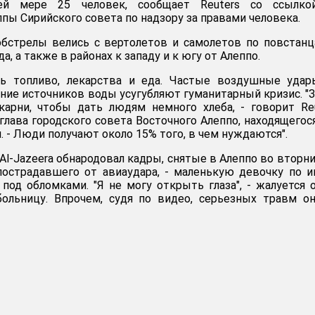
ей мере 25 человек, сообщает Reuters со ссылко
пы Сирийского совета по надзору за правами человека.
обстрелы велись с вертолетов и самолетов по повстан
а, а также в районах к западу и к югу от Алеппо.
сь топливо, лекарства и еда. Частые воздушные удар
ение источников воды усугубляют гуманитарный кризис. "
карни, чтобы дать людям немного хлеба, - говорит Re
глава городского совета Восточного Алеппо, находящегос
 - Люди получают около 15% того, в чем нуждаются".
Al-Jazeera обнародовал кадры, снятые в Алеппо во вторни
пострадавшего от авиаудара, - маленькую девочку по 
под обломками. "Я не могу открыть глаза", - жалуется 
ольницу. Впрочем, судя по видео, серьезных травм о