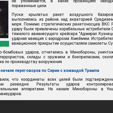
не упоминается, в каких провинциях находи
пораженные цели.
Пуски крылатых ракет воздушного базиров
выполнялись из района над акваторией Средизе
моря. Помимо стратегических ракетоносцев ВКС 
удару были привлечены корабельные истребители 
тяжелого авианесущего крейсера "Адмирал Кузнец
ударная авиация с аэродрома Хмеймим. Истребите
авиационное прикрытие осуществляли самолеты Су
но-бомбовых ударов, отчитались в Минобороны, уничт
террористов, склады с оружием и боеприпасами, скоп
ха по производству вооружения.
 начале переговоров по Сирии с командой Трампа
явили, что координаты всех целей были подтвержден
ам разведки. Результаты ударов контролирова
тельными аппаратами. На канале Минобороны в You
авиаударов.