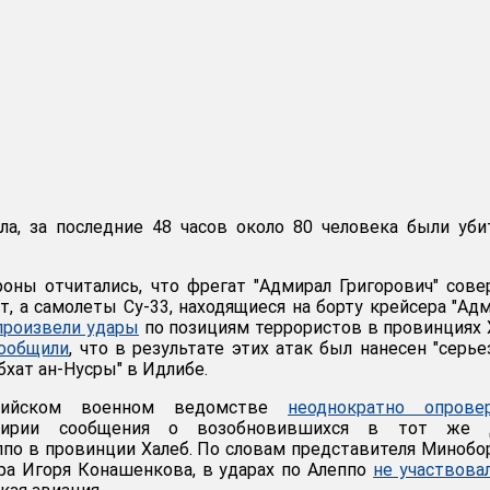
ла, за последние 48 часов около 80 человека были уб
оны отчитались, что фрегат "Адмирал Григорович" сов
т, а самолеты Су-33, находящиеся на борту крейсера "Ад
произвели удары
по позициям террористов в провинциях
ообщили
, что в результате этих атак был нанесен "серь
хат ан-Нусры" в Идлибе.
ийском военном ведомстве
неоднократно опровер
Сирии сообщения о возобновившихся в тот же 
по в провинции Халеб. По словам представителя Миноб
ра Игоря Конашенкова, в ударах по Алеппо
не участвова