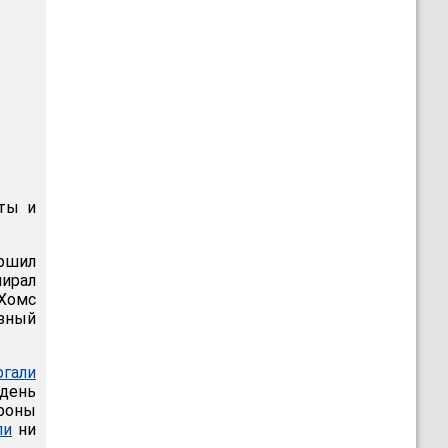
иты и
ершил
мирал
 Хомс
езный
гали
день
ороны
ли
ни