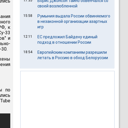
лись
17:35
Борис Джонсон тайно обвенчался со
своей возлюбленной
ания
15:58
Румыния выдала России обвиняемого
много
в незаконной организации азартных
РФ, к
игр
Су-33
12:11
ЕС предложил Байдену единый
ов" и
подход в отношении России
льно-
-30.
18:54
Европейским компаниям разрешили
летать в Россию в обход Белоруссии
ожены
ления
ы по
лись
Tube