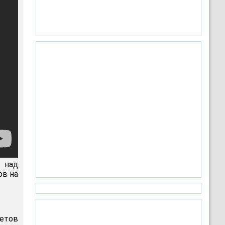
 над
ов на
летов