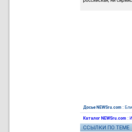
российская, ни сирийс
Досье NEWSru.com
::
Бли
Каталог NEWSru.com
::
И
ССЫЛКИ ПО ТЕМЕ