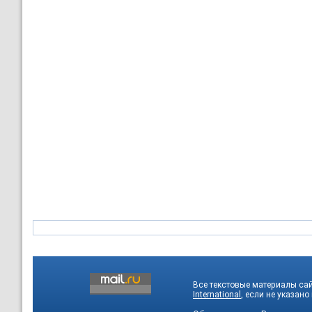
Все текстовые материалы са
International
, если не указано