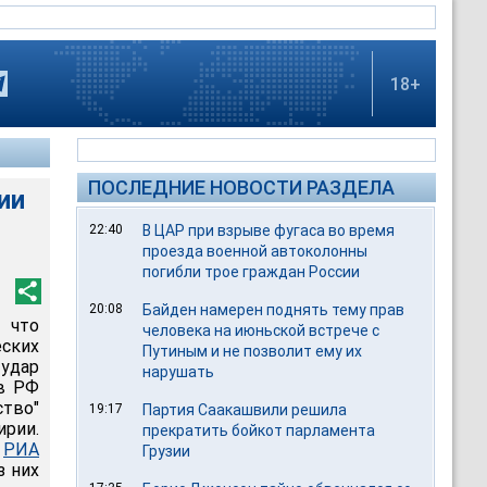
18+
ПОСЛЕДНИЕ НОВОСТИ РАЗДЕЛА
ии
22:40
В ЦАР при взрыве фугаса во время
проезда военной автоколонны
погибли трое граждан России
20:08
Байден намерен поднять тему прав
 что
человека на июньской встрече с
ских
Путиным и не позволит ему их
удар
нарушать
в РФ
ство"
19:17
Партия Саакашвили решила
ирии.
прекратить бойкот парламента
,
РИА
Грузии
з них