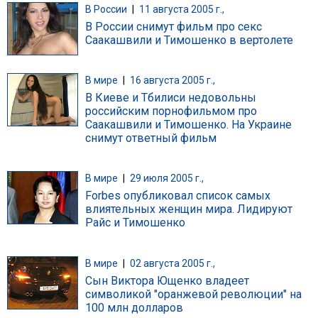
В России
|
11 августа 2005 г.,
В России снимут фильм про секс
Саакашвили и Тимошенко в вертолете
В мире
|
16 августа 2005 г.,
В Киеве и Тбилиси недовольны
российским порнофильмом про
Саакашвили и Тимошенко. На Украине
снимут ответный фильм
В мире
|
29 июля 2005 г.,
Forbes опубликовал список самых
влиятельных женщин мира. Лидируют
Райс и Тимошенко
В мире
|
02 августа 2005 г.,
Сын Виктора Ющенко владеет
символикой "оранжевой революции" на
100 млн долларов