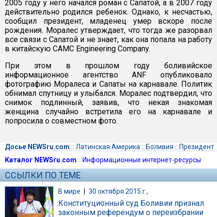
2005 году у него начался роман с Сапатой, а в 2007 году
действительно родился ребенок. Однако, к несчастью,
сообщил президент, младенец умер вскоре после
рождения. Моралес утверждает, что тогда же разорвал
все связи с Сапатой и не знает, как она попала на работу
в китайскую CAMC Engineering Company.
При этом в прошлом году боливийское
информационное агентство ANF опубликовало
фотографию Моралеса и Сапаты на карнавале. Политик
обнимал спутницу и улыбался. Моралес подтвердил, что
снимок подлинный, заявив, что некая знакомая
женщина случайно встретила его на карнавале и
попросила о совместном фото.
Досье NEWSru.com
::
Латинская Америка
::
Боливия
::
Президент
Каталог NEWSru.com
::
Информационные интернет-ресурсы
ССЫЛКИ ПО ТЕМЕ
В мире
|
30 октября 2015 г.,
Конституционный суд Боливии признал
законным референдум о переизбрании