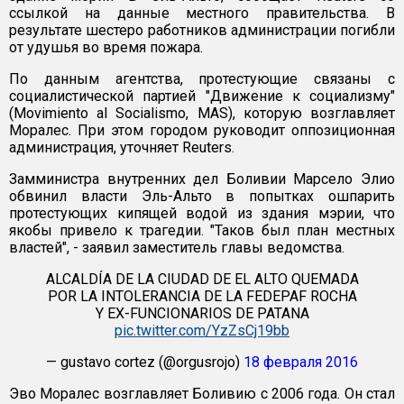
ссылкой на данные местного правительства. В
результате шестеро работников администрации погибли
от удушья во время пожара.
По данным агентства, протестующие связаны с
социалистической партией "Движение к социализму"
(Movimiento al Socialismo, MAS), которую возглавляет
Моралес. При этом городом руководит оппозиционная
администрация, уточняет Reuters.
Замминистра внутренних дел Боливии Марсело Элио
обвинил власти Эль-Альто в попытках ошпарить
протестующих кипящей водой из здания мэрии, что
якобы привело к трагедии. "Таков был план местных
властей", - заявил заместитель главы ведомства.
ALCALDÍA DE LA CIUDAD DE EL ALTO QUEMADA
POR LA INTOLERANCIA DE LA FEDEPAF ROCHA
Y EX-FUNCIONARIOS DE PATANA
pic.twitter.com/YzZsCj19bb
— gustavo cortez (@orgusrojo)
18 февраля 2016
Эво Моралес возглавляет Боливию с 2006 года. Он стал