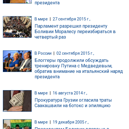
президента
В мире
|
27 сентября 2015 г.,
Парламент разрешил президенту
Боливии Моралесу переизбираться в
четвертый раз
В России
|
02 сентября 2015 г.,
Блоггеры продолжили обсуждать
тренировку Путина с Медведевым,
обратив внимание на итальянский наряд
президента
В мире
|
16 августа 2014 г.,
Прокуратура Грузии огласила траты
Саакашвили на ботокс и эпиляцию
В мире
|
19 декабря 2005 г.,