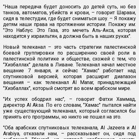
"Наша передача будет доносить до детей суть, но без
танков, автоматов, убийств и крови, – говорит Шарави,
сидя в телестудии, где будет сниматься шоу. – Я покажу
детям наши права на протяжении истории. Покажу им:
"Это Наблус. Это Газа, это мечеть Аль-Акса, которая
находится у израильтян, а должна быть в наших руках".
Новый телеканал – это часть стратегии палестинской
боевой группировки по расширению своей роли в
палестинской политике и обществе, схожей с тем, что
"Хизбаллах" делала в Ливане. Телеканал начал местное
вещание 7 января, и сейчас "Хамас" работает над
спутниковой версией, которая расширит диапазон
вещания – как телеканал Al Manar, принадлежащий
"Хизбаллах", который смотрят во всем арабском мире.
"Их успех ободрил нас", – говорит Фатхи Хаммад,
директор Al Aksa. По его словам, "Хамас" пытался найти
уже существующий телеканал, который согласился бы
принять его программы, но никто не пошел на это.
"Оба арабских спутниковых телеканала, Al Jazeera и Al
Arabiya, отказали нам, – рассказывает он, сидя под