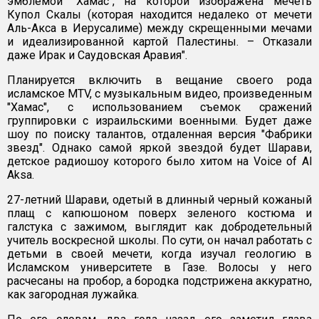
эмблемой "Хамас", на которой изображена мечеть
Купол Скалы (которая находится недалеко от мечети
Аль-Акса в Иерусалиме) между скрещенными мечами
и идеализированной картой Палестины. – Отказали
даже Ирак и Саудовская Аравия".
Планируется включить в вещание своего рода
исламское MTV, с музыкальным видео, произведенным
"Хамас", с использованием съемок сражений
группировки с израильскими военными. Будет даже
шоу по поиску талантов, отдаленная версия "Фабрики
звезд". Однако самой яркой звездой будет Шарави,
детское радиошоу которого было хитом на Voice of Al
Aksa.
27-летний Шарави, одетый в длинный черный кожаный
плащ с капюшоном поверх зеленого костюма и
галстука с зажимом, выглядит как добродетельный
учитель воскресной школы. По сути, он начал работать с
детьми в своей мечети, когда изучал геологию в
Исламском университете в Газе. Волосы у него
расчесаны на пробор, а бородка подстрижена аккуратно,
как загородная лужайка.