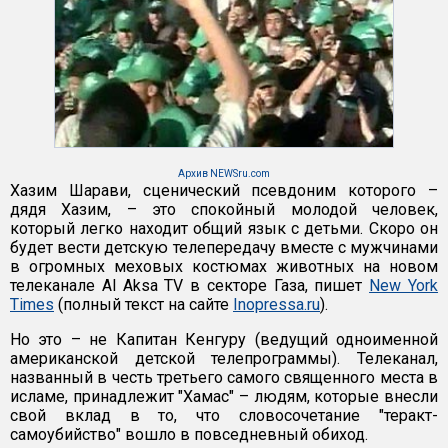
Архив NEWSru.com
Хазим Шарави, сценический псевдоним которого –
дядя Хазим, – это спокойный молодой человек,
который легко находит общий язык с детьми. Скоро он
будет вести детскую телепередачу вместе с мужчинами
в огромных меховых костюмах животных на новом
телеканале Al Aksa TV в секторе Газа, пишет
New York
Times
(полный текст на сайте
Inopressa.ru
).
Но это – не Капитан Кенгуру (ведущий одноименной
американской детской телепрограммы). Телеканал,
названный в честь третьего самого священного места в
исламе, принадлежит "Хамас" – людям, которые внесли
свой вклад в то, что словосочетание "теракт-
самоубийство" вошло в повседневный обиход.