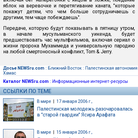
яблок на веревочке и перетягивание каната, "которые
покажут детям, что чем больше сотрудничаешь с
другими, тем чаще побеждаешь".
Передаче, которую будут показывать в пятницу утром,
в начале мусульманского уикенда, будет
предшествовать час мультфильмов, включая сериал о
жизни пророка Мухаммеда и универсальную пародию
на любой смертоносный конфликт, Tom & Jerry.
Досье NEWSru.com
::
Ближний Восток
::
Палестинская автономия
Хамас
Каталог NEWSru.com
::
Информационные интернет-ресурсы
ССЫЛКИ ПО ТЕМЕ
В мире
|
17 января 2006 г.,
Палестинская молодежь разочаровалась
в "старой гвардии" Ясира Арафата
В мире
|
15 января 2006 г.,