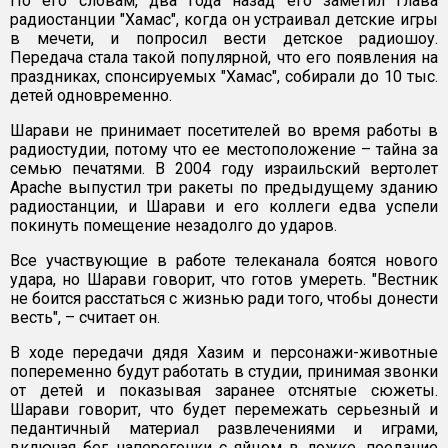
По его словам, два года назад его заметил глава
радиостанции "Хамас", когда он устраивал детские игры
в мечети, и попросил вести детское радиошоу.
Передача стала такой популярной, что его появления на
праздниках, спонсируемых "Хамас", собирали до 10 тыс.
детей одновременно.
Шарави не принимает посетителей во время работы в
радиостудии, потому что ее местоположение – тайна за
семью печатями. В 2004 году израильский вертолет
Apache выпустил три ракеты по предыдущему зданию
радиостанции, и Шарави и его коллеги едва успели
покинуть помещение незадолго до ударов.
Все участвующие в работе телеканала боятся нового
удара, но Шарави говорит, что готов умереть. "Вестник
не боится расстаться с жизнью ради того, чтобы донести
весть", – считает он.
В ходе передачи дядя Хазим и персонажи-животные
попеременно будут работать в студии, принимая звонки
от детей и показывая заранее отснятые сюжеты.
Шарави говорит, что будет перемежать серьезный и
педантичный материал развлечениями и играми,
включая бег наперегонки с яйцом в ложке, поедание