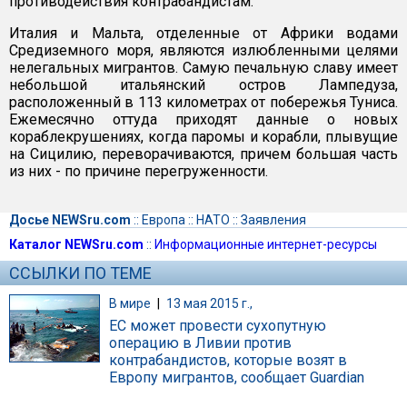
противодействия контрабандистам.
Италия и Мальта, отделенные от Африки водами
Средиземного моря, являются излюбленными целями
нелегальных мигрантов. Самую печальную славу имеет
небольшой итальянский остров Лампедуза,
расположенный в 113 километрах от побережья Туниса.
Ежемесячно оттуда приходят данные о новых
кораблекрушениях, когда паромы и корабли, плывущие
на Сицилию, переворачиваются, причем большая часть
из них - по причине перегруженности.
Досье NEWSru.com
::
Европа
::
НАТО
::
Заявления
Каталог NEWSru.com
::
Информационные интернет-ресурсы
ССЫЛКИ ПО ТЕМЕ
В мире
|
13 мая 2015 г.,
ЕС может провести сухопутную
операцию в Ливии против
контрабандистов, которые возят в
Европу мигрантов, сообщает Guardian