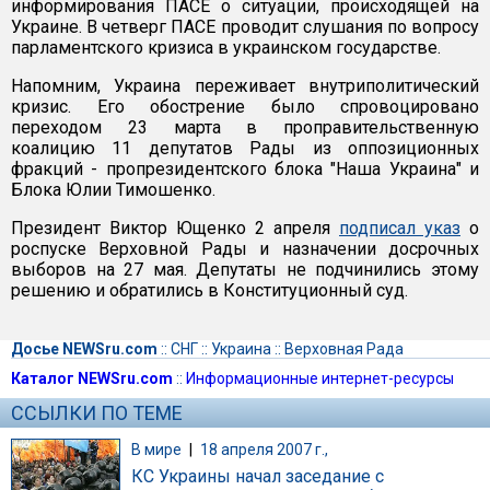
информирования ПАСЕ о ситуации, происходящей на
Украине. В четверг ПАСЕ проводит слушания по вопросу
парламентского кризиса в украинском государстве.
Напомним, Украина переживает внутриполитический
кризис. Его обострение было спровоцировано
переходом 23 марта в проправительственную
коалицию 11 депутатов Рады из оппозиционных
фракций - пропрезидентского блока "Наша Украина" и
Блока Юлии Тимошенко.
Президент Виктор Ющенко 2 апреля
подписал указ
о
роспуске Верховной Рады и назначении досрочных
выборов на 27 мая. Депутаты не подчинились этому
решению и обратились в Конституционный суд.
Досье NEWSru.com
::
СНГ
::
Украина
::
Верховная Рада
Каталог NEWSru.com
::
Информационные интернет-ресурсы
ССЫЛКИ ПО ТЕМЕ
В мире
|
18 апреля 2007 г.,
КС Украины начал заседание с