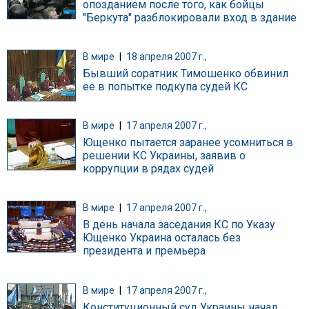
опозданием после того, как бойцы
"Беркута" разблокировали вход в здание
В мире
|
18 апреля 2007 г.,
Бывший соратник Тимошенко обвинил
ее в попытке подкупа судей КС
В мире
|
17 апреля 2007 г.,
Ющенко пытается заранее усомниться в
решении КС Украины, заявив о
коррупции в рядах судей
В мире
|
17 апреля 2007 г.,
В день начала заседания КС по Указу
Ющенко Украина осталась без
президента и премьера
В мире
|
17 апреля 2007 г.,
Конституционный суд Украины начал