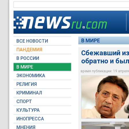
В МИРЕ
ВСЕ НОВОСТИ
ПАНДЕМИЯ
Сбежавший из
В РОССИИ
обратно и был
Напомним, накануне
Пакистанская полиц
предъявили обвинен
Судья выдал ордер 
В МИРЕ
президента страны 
посту
телохранителей пок
время публикации: 19 апреля 
ЭКОНОМИКА
Global Look Press
Global Look Press
Global Look Press
РЕЛИГИЯ
КРИМИНАЛ
СПОРТ
КУЛЬТУРА
ИНОПРЕССА
МНЕНИЯ