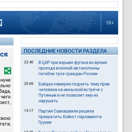
18+
ПОСЛЕДНИЕ НОВОСТИ РАЗДЕЛА
лся
22:40
В ЦАР при взрыве фугаса во время
проезда военной автоколонны
погибли трое граждан России
ануне
20:08
Байден намерен поднять тему прав
ольно
человека на июньской встрече с
бада,
Путиным и не позволит ему их
 чего
нарушать
ест,
19:17
Партия Саакашвили решила
прекратить бойкот парламента
свою
Грузии
тати,