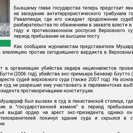
Бывшему главе государства теперь предстоит яв
на заседание антитеррористического трибунала г
Равалпинди, где его ожидает продолжение суде
разбирательства по обвинениям в захвате власти в
году и противозаконном роспуске Верховного с
период пребывания на высшем посту.
Как сообщили журналистам представители Мушар
ь апелляцию против сегодняшнего вердикта в Верховны
 в организации убийства лидера националистов прови
угти (2006 год), убийства экс-премьера Беназир Бхутто 
аресте судей верховного суда (также 2007 год). На осно
я суд не разрешил ему участвовать в парламентских выб
езидента противоречащими конституции.
Мушарраф был вызван в суд в пакистанской столице, гд
ние в "государственной измене" в период пребывани
ья выдал ордер на арест экс-президента, однако он
телохранителей покинул здание суда и скрылся в с
ии.