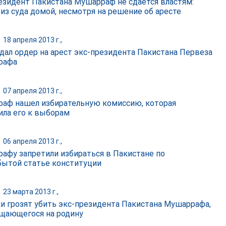
езидент Пакистана Мушарраф не сдается властям:
 из суда домой, несмотря на решение об аресте
|
18 апреля 2013 г.,
дал ордер на арест экс-президента Пакистана Первеза
рафа
|
07 апреля 2013 г.,
аф нашел избирательную комиссию, которая
ила его к выборам
|
06 апреля 2013 г.,
афу запретили избираться в Пакистане по
бытой статье конституции
|
23 марта 2013 г.,
и грозят убить экс-президента Пакистана Мушаррафа,
щающегося на родину