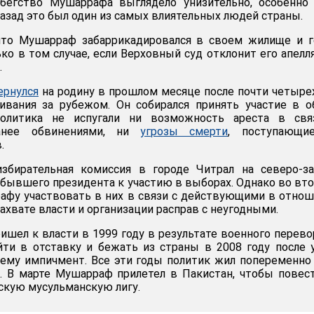
бегство Мушаррафа выглядело унизительно, особенно 
 назад это был один из самых влиятельных людей страны.
что Мушарраф забаррикадировался в своем жилище и г
ько в том случае, если Верховный суд отклонит его апел
.
ернулся
на родину в прошлом месяце после почти четыре
ивания за рубежом. Он собирался принять участие в 
олитика не испугали ни возможность ареста в свя
анее обвинениями, ни
угрозы смерти
, поступающи
.
збирательная комиссия в городе Читрал на северо-за
бывшего президента к участию в выборах. Однако во вт
афу участвовать в них в связи с действующими в отно
ахвате власти и организации расправ с неугодными.
шел к власти в 1999 году в результате военного перево
ти в отставку и бежать из страны в 2008 году после 
ему импичмент. Все эти годы политик жил попеременно
. В марте Мушарраф прилетел в Пакистан, чтобы повес
кую мусульманскую лигу.