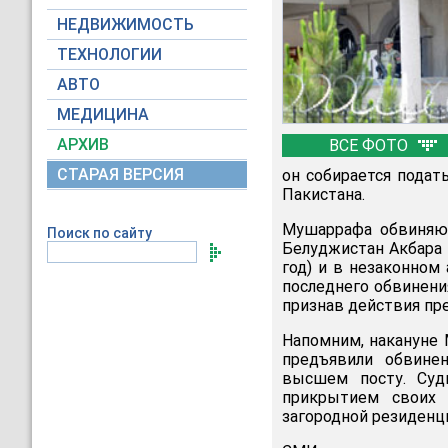
НЕДВИЖИМОСТЬ
ТЕХНОЛОГИИ
АВТО
МЕДИЦИНА
АРХИВ
ВСЕ ФОТО
СТАРАЯ ВЕРСИЯ
он собирается подат
Пакистана.
Мушаррафа обвиняют
Поиск по сайту
Белуджистан Акбара Б
год) и в незаконном 
последнего обвинени
признав действия пр
Напомним, накануне 
предъявили обвине
высшем посту. Суд
прикрытием своих 
загородной резиденц