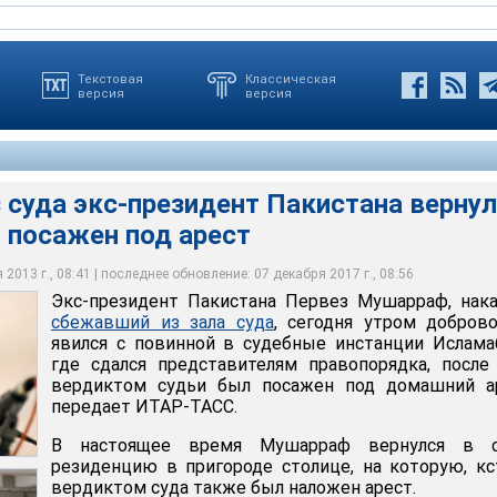
Текстовая
Классическая
версия
версия
 суда экс-президент Пакистана верну
 посажен под арест
Мушараф был вызван в суд в пакистанской столице, где ему
ия арестовала накануне сбежавшего из зала суда бывшего
ие в "государственной измене" в период пребывания на высшем
на арест экс-президента, однако он под прикрытием своих
Первеза Мушаррафа в его резиденции на окраине Исламабада
инул здание суда и скрылся в своей загородной резиденции
2013 г., 08:41 | последнее обновление: 07 декабря 2017 г., 08:56
Экс-президент Пакистана Первез Мушарраф, нак
сбежавший из зала суда
, сегодня утром добров
явился с повинной в судебные инстанции Ислама
где сдался представителям правопорядка, после
вердиктом судьи был посажен под домашний ар
передает ИТАР-ТАСС.
В настоящее время Мушарраф вернулся в 
резиденцию в пригороде столице, на которую, кс
вердиктом суда также был наложен арест.