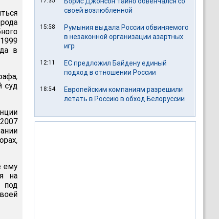
17:35
Борис Джонсон тайно обвенчался со
своей возлюбленной
иться
орода
15:58
Румыния выдала России обвиняемого
бного
в незаконной организации азартных
 1999
игр
уда в
12:11
ЕС предложил Байдену единый
подход в отношении России
рафа,
й суд
18:54
Европейским компаниям разрешили
летать в Россию в обход Белоруссии
нции
(2007
вании
орах,
е ему
я на
 под
воей