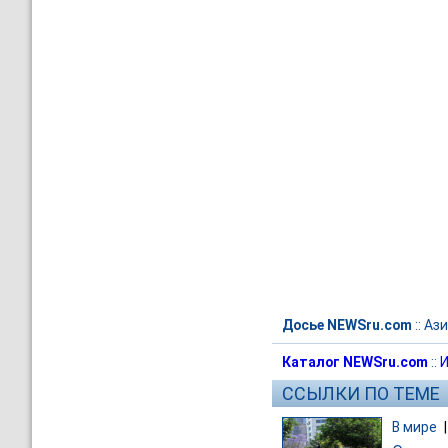
Досье NEWSru.com
::
Ази
Каталог NEWSru.com
::
И
ССЫЛКИ ПО ТЕМЕ
В мире