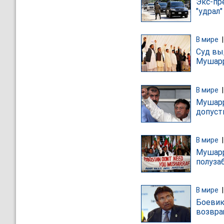
Экс-пр
"удрал"
В мире
Суд вы
Мушар
В мире
Мушарр
допуст
В мире
Мушарр
полуза
В мире
Боевик
возвра