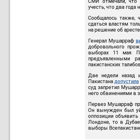
СМИ отмечали, что 
учесть, что два года
Сообщалось также, 
сдаться властям тол
на решение об аресте
Генерал Мушарраф
в
добровольного прож
выборах 11 мая. П
предъявленными р
пакистанских талибов
Две недели назад и
Пакистана
допустила
суд запретил Мушарр
него обвинениями в з
Первез Мушарраф при
Он вынужден был уй
оппозиции объявить 
Лондоне, то в Дубае
выборы Всепакистанс