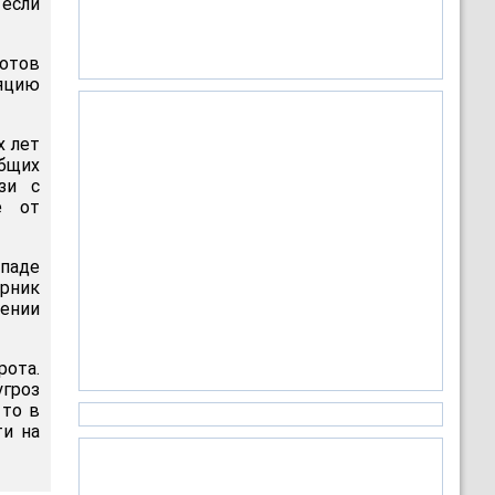
если
отов
ляцию
х лет
общих
зи с
е от
паде
орник
шении
рота.
угроз
 то в
ти на