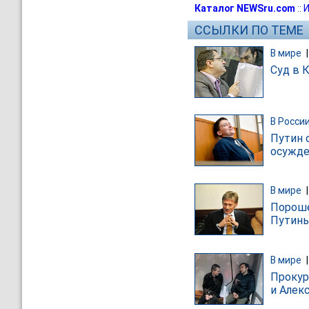
Каталог NEWSru.com
::
И
ССЫЛКИ ПО ТЕМЕ
В мире
Суд в 
В Росси
Путин 
осужде
В мире
Пороше
Путины
В мире
Прокур
и Алек