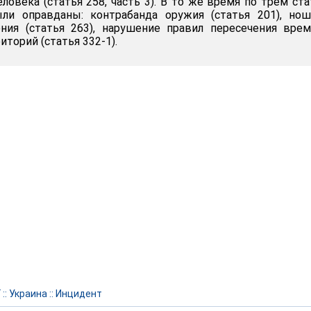
ловека (статья 258, часть 3). В то же время по трем ст
и оправданы: контрабанда оружия (статья 201), нош
ния (статья 263), нарушение правил пересечения вре
торий (статья 332-1).
Г
::
Украина
::
Инцидент