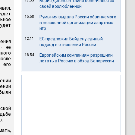
17:35
Борис Джонсон тайно обвенчался со
своей возлюбленной
явил,
удет
15:58
Румыния выдала России обвиняемого
льное
в незаконной организации азартных
удет
игр
12:11
ЕС предложил Байдену единый
ения
подход в отношении России
- не
нного
18:54
Европейским компаниям разрешили
после
летать в Россию в обход Белоруссии
ы его
дении
ении
были
ской
дьбе
о.
ать,