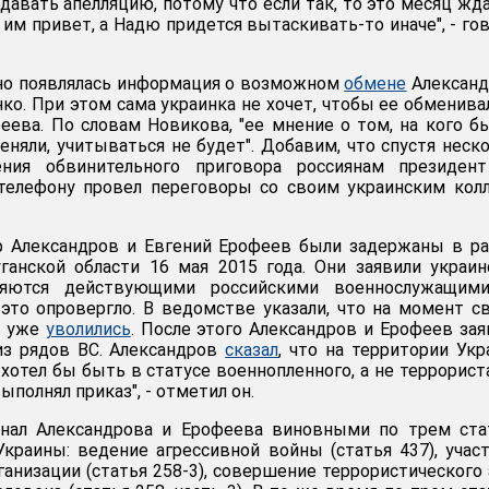
давать апелляцию, потому что если так, то это месяц жда
 им привет, а Надю придется вытаскивать-то иначе", - го
тно появлялась информация о возможном
обмене
Александ
ко. При этом сама украинка не хочет, чтобы ее обменива
еева. По словам Новикова, "ее мнение о том, на кого б
еняли, учитываться не будет". Добавим, что спустя неск
ения обвинительного приговора россиянам президен
телефону провел переговоры со своим украинским кол
р Александров и Евгений Ерофеев были задержаны в р
ганской области 16 мая 2015 года. Они заявили украи
ляются действующими российскими военнослужащими
то опровергло. В ведомстве указали, что на момент с
е уже
уволились
. После этого Александров и Ерофеев зая
из рядов ВС. Александров
сказал
, что на территории Ук
хотел бы быть в статусе военнопленного, а не террорист
ыполнял приказ", - отметил он.
знал Александрова и Ерофеева виновными по трем ста
Украины: ведение агрессивной войны (статья 437), учас
анизации (статья 258-3), совершение террористического 