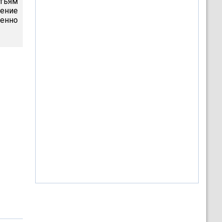
атьям
ение
менно