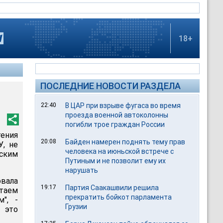
18+
ПОСЛЕДНИЕ НОВОСТИ РАЗДЕЛА
22:40
В ЦАР при взрыве фугаса во время
проезда военной автоколонны
погибли трое граждан России
ения
20:08
Байден намерен поднять тему прав
У, не
человека на июньской встрече с
ским
Путиным и не позволит ему их
нарушать
вала
19:17
Партия Саакашвили решила
таем
прекратить бойкот парламента
", -
Грузии
 это