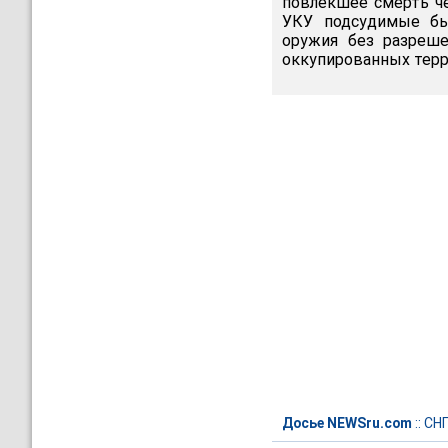
повлекшее смерть че
УКУ подсудимые был
оружия без разреше
оккупированных терри
Досье NEWSru.com
::
СН