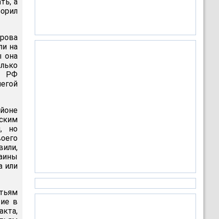
ть, а
ворил
рова
ли на
ы она
олько
т РФ
легой
айоне
нским
, но
воего
вили,
раины
а или
тьям
тие в
акта,