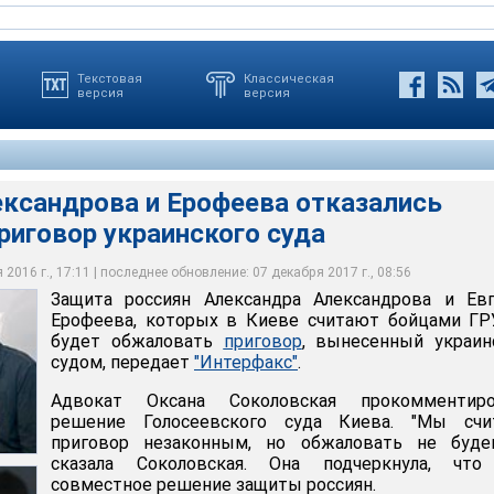
Текстовая
Классическая
версия
версия
ксандрова и Ерофеева отказались
ксандрова Валентин Рыбин заявил, что решение по поводу
риговор украинского суда
ксандра Александрова и Евгения Ерофеева, которых в Киеве
оловская прокомментировала решение Голосеевского суда
удет оглашено во вторник вечером. "Пока еще окончательное
У, не будет обжаловать приговор, вынесенный украинским
приговор незаконным, но обжаловать не будем", - сказала
одзащитным не приняли. Будет известно около 18:00", - сказал
2016 г., 17:11 | последнее обновление: 07 декабря 2017 г., 08:56
Защита россиян Александра Александрова и Евг
Ерофеева, которых в Киеве считают бойцами ГР
будет обжаловать
приговор
, вынесенный украин
судом, передает
"Интерфакс"
.
Адвокат Оксана Соколовская прокомментиро
решение Голосеевского суда Киева. "Мы счи
приговор незаконным, но обжаловать не будем
сказала Соколовская. Она подчеркнула, что
совместное решение защиты россиян.