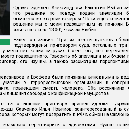
Однако адвокат Александрова Валентин Рыбин за
что решение по поводу подачи апелляции б
оглашено во вторник вечером. "Пока еще окончате
решение мы с моим подзащитным не приняли. Б
известно около 18:00", - сказал Рыбин.
Ранее он заявил: "Три из шести пунктов обвин
подтверждены приговором суда, остальные три 
у меня нет копии на руках, более того, нет переведе
у моего подзащитного. Говорить об апелляции мы будем 
приговор, его изучим, а также рассмотрим перспектив
Александров и Ерофеев были признаны виновными в ве
, участии в террористической организации и соверш
 акта, повлекшем смерть человека. Оба россиянина 
дам лишения свободы с конфискацией имущества.
то на оглашение приговора пришел адвокат украин
ежды Савченко Илья Новиков, заинтересованный в су
еева, которых могут возвратить в РФ в обмен на Савченк
, возможно переговорить с адвокатами. Нужно поним