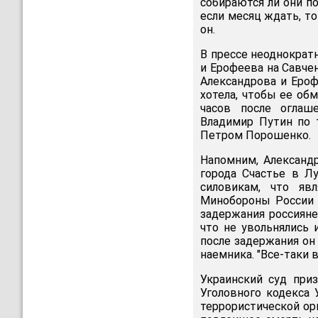
собираются ли они по
если месяц ждать, то
он.
В прессе неоднокра
и Ерофеева на Савчен
Александрова и Ероф
хотела, чтобы ее обм
часов после оглаш
Владимир Путин по 
Петром Порошенко.
Напомним, Александ
города Счастье в Лу
силовикам, что яв
Минобороны России э
задержания россиян
что не увольнялись 
после задержания он 
наемника. "Все-таки в
Украинский суд при
Уголовного кодекса 
террористической орг