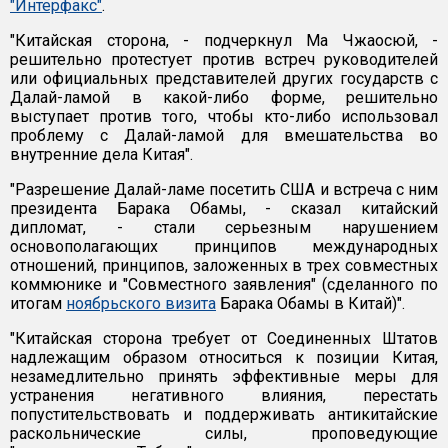
"Интерфакс"
.
"Китайская сторона, - подчеркнул Ма Чжаосюй, -
решительно протестует против встреч руководителей
или официальных представителей других государств с
Далай-ламой в какой-либо форме, решительно
выступает против того, чтобы кто-либо использовал
проблему с Далай-ламой для вмешательства во
внутренние дела Китая".
"Разрешение Далай-ламе посетить США и встреча с ним
президента Барака Обамы, - сказал китайский
дипломат, - стали серьезным нарушением
основополагающих принципов международных
отношений, принципов, заложенных в трех совместных
коммюнике и "Совместного заявления" (сделанного по
итогам
ноябрьского визита
Барака Обамы в Китай)".
"Китайская сторона требует от Соединенных Штатов
надлежащим образом относиться к позиции Китая,
незамедлительно принять эффективные меры для
устранения негативного влияния, перестать
попустительствовать и поддерживать антикитайские
раскольнические силы, проповедующие