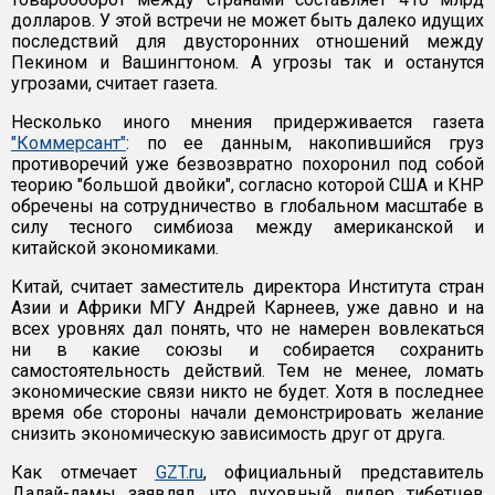
долларов. У этой встречи не может быть далеко идущих
последствий для двусторонних отношений между
Пекином и Вашингтоном. А угрозы так и останутся
угрозами, считает газета.
Несколько иного мнения придерживается газета
"Коммерсант"
: по ее данным, накопившийся груз
противоречий уже безвозвратно похоронил под собой
теорию "большой двойки", согласно которой США и КНР
обречены на сотрудничество в глобальном масштабе в
силу тесного симбиоза между американской и
китайской экономиками.
Китай, считает заместитель директора Института стран
Азии и Африки МГУ Андрей Карнеев, уже давно и на
всех уровнях дал понять, что не намерен вовлекаться
ни в какие союзы и собирается сохранить
самостоятельность действий. Тем не менее, ломать
экономические связи никто не будет. Хотя в последнее
время обе стороны начали демонстрировать желание
снизить экономическую зависимость друг от друга.
Как отмечает
GZT.ru
, официальный представитель
Далай-ламы заявлял, что духовный лидер тибетцев