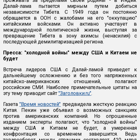
проживать за пределами своей родины - в Индии.
Далай-лама пытается мирным путем добиться
независимости Тибета. С 1949 года он постоянно
обращается в ООН с жалобами на его "оккупацию"
китайскими войсками. Он активно участвует в
международной политической жизни, выступая за
превращение Тибета в зону ахимсы (ненасилия) с
последующей демилитаризацией региона.
Пресса: "холодной войны" между США и Китаем не
будет
Встреча лидеров США с Далай-ламой приведет к
дальнейшему осложнению и без того напряженных
китайско-американских отношений, полагают
российские СМИ. Наиболее примечательные цитаты на
эту тему приводит сайт
"Заголовки.ru"
.
Газета
"Время новостей"
предвидела жесткую реакцию
Китая. Пекин уже объявил о возможных санкциях
против американских компаний. Но опрошенные
изданием эксперты полагают, что "холодной войны"
между США и Китаем не будет, а умеренная
конфронтация со временем завершится. Ведь
товарооборот между странами составляет 410 млрд