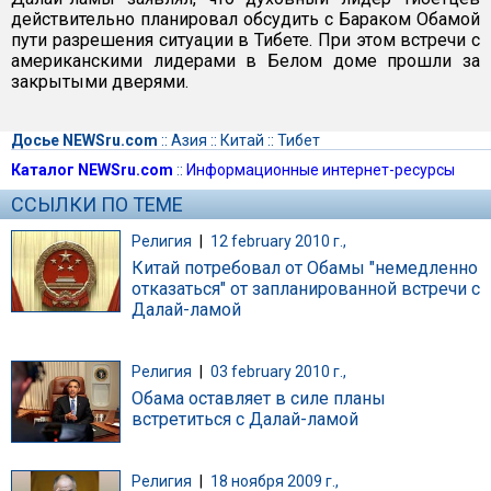
действительно планировал обсудить с Бараком Обамой
пути разрешения ситуации в Тибете. При этом встречи с
американскими лидерами в Белом доме прошли за
закрытыми дверями.
Досье NEWSru.com
::
Азия
::
Китай
::
Тибет
Каталог NEWSru.com
::
Информационные интернет-ресурсы
ССЫЛКИ ПО ТЕМЕ
Религия
|
12 february 2010 г.,
Китай потребовал от Обамы "немедленно
отказаться" от запланированной встречи с
Далай-ламой
Религия
|
03 february 2010 г.,
Обама оставляет в силе планы
встретиться с Далай-ламой
Религия
|
18 ноября 2009 г.,