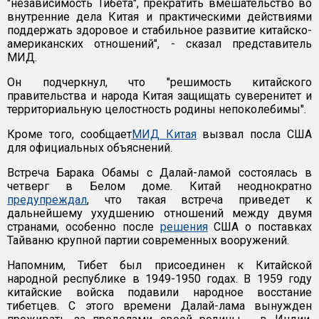
"независимость Тибета", прекратить вмешательство во
внутренние дела Китая и практическими действиями
поддержать здоровое и стабильное развитие китайско-
американских отношений", - сказал представитель
МИД.
Он подчеркнул, что "решимость китайского
правительства и народа Китая защищать суверенитет и
территориальную целостность родины непоколебимы".
Кроме того, сообщает
МИД Китая
вызвал посла США
для официальных объяснений.
Встреча Барака Обамы с Далай-ламой состоялась в
четверг в Белом доме. Китай неоднократно
предупреждал
, что такая встреча приведет к
дальнейшему ухудшению отношений между двумя
странами, особенно после
решения
США о поставках
Тайваню крупной партии современных вооружений.
Напомним, Тибет был присоединен к Китайской
народной республике в 1949-1950 годах. В 1959 году
китайские войска подавили народное восстание
тибетцев. С этого времени Далай-лама вынужден