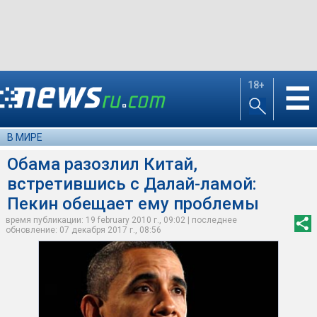
18+
☰
В МИРЕ
Обама разозлил Китай,
встретившись с Далай-ламой:
Пекин обещает ему проблемы
время публикации: 19 february 2010 г., 09:02 | последнее
обновление: 07 декабря 2017 г., 08:56