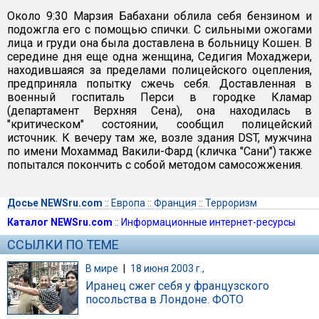
Около 9:30 Марзия Бабахани облила себя бензином и
подожгла его с помощью спички. С сильными ожогами
лица и груди она была доставлена в больницу Кошен. В
середине дня еще одна женщина, Седигия Мохаджери,
находившаяся за пределами полицейского оцепления,
предприняла попытку сжечь себя. Доставленная в
военный госпиталь Перси в городке Кламар
(департамент Верхняя Сена), она находилась в
"критическом" состоянии, сообщил полицейский
источник. К вечеру там же, возле здания DST, мужчина
по имени Мохаммад Вакили-Фард (кличка "Сани") также
попытался покончить с собой методом самосожжения.
Досье NEWSru.com
::
Европа
::
Франция
::
Терроризм
Каталог NEWSru.com
::
Информационные интернет-ресурсы
ССЫЛКИ ПО ТЕМЕ
В мире
|
18 июня 2003 г.,
Иранец сжег себя у французского
посольства в Лондоне. ФОТО