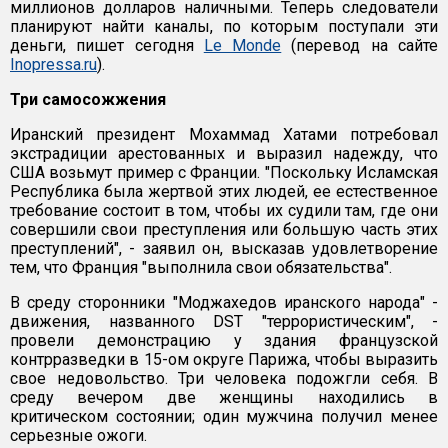
миллионов долларов наличными. Теперь следователи
планируют найти каналы, по которым поступали эти
деньги, пишет сегодня
Le Monde
(перевод на сайте
Inopressa.ru
).
Три самосожжения
Иранский президент Мохаммад Хатами потребовал
экстрадиции арестованных и выразил надежду, что
США возьмут пример с Франции. "Поскольку Исламская
Республика была жертвой этих людей, ее естественное
требование состоит в том, чтобы их судили там, где они
совершили свои преступления или большую часть этих
преступлений", - заявил он, высказав удовлетворение
тем, что Франция "выполнила свои обязательства".
В среду сторонники "Моджахедов иранского народа" -
движения, названного DST "террористическим", -
провели демонстрацию у здания французской
контрразведки в 15-ом округе Парижа, чтобы выразить
свое недовольство. Три человека подожгли себя. В
среду вечером две женщины находились в
критическом состоянии; один мужчина получил менее
серьезные ожоги.