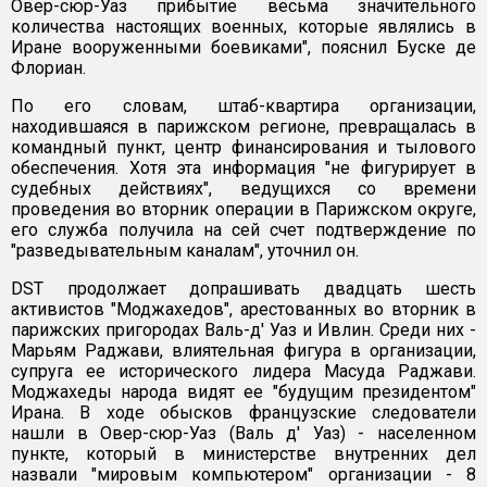
Овер-сюр-Уаз прибытие весьма значительного
количества настоящих военных, которые являлись в
Иране вооруженными боевиками", пояснил Буске де
Флориан.
По его словам, штаб-квартира организации,
находившаяся в парижском регионе, превращалась в
командный пункт, центр финансирования и тылового
обеспечения. Хотя эта информация "не фигурирует в
судебных действиях", ведущихся со времени
проведения во вторник операции в Парижском округе,
его служба получила на сей счет подтверждение по
"разведывательным каналам", уточнил он.
DST продолжает допрашивать двадцать шесть
активистов "Моджахедов", арестованных во вторник в
парижских пригородах Валь-д' Уаз и Ивлин. Среди них -
Марьям Раджави, влиятельная фигура в организации,
супруга ее исторического лидера Масуда Раджави.
Моджахеды народа видят ее "будущим президентом"
Ирана. В ходе обысков французские следователи
нашли в Овер-сюр-Уаз (Валь д' Уаз) - населенном
пункте, который в министерстве внутренних дел
назвали "мировым компьютером" организации - 8