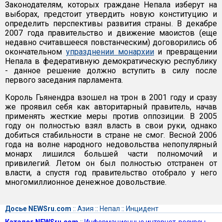
Законодателям, которых граждане Непала изберут на
выборах, предстоит утвердить новую конституцию и
определить перспективы развития страны. В декабре
2007 года правительство и движение маоистов (еще
недавно считавшееся повстанческим) договорились об
окончательном
упразднении монархии
и превращении
Непала в федеративную демократическую республику
- данное решение должно вступить в силу после
первого заседания парламента.
Король Гьянендра взошел на трон в 2001 году и сразу
же проявил себя как авторитарный правитель, начав
применять жесткие меры против оппозиции. В 2005
году он полностью взял власть в свои руки, однако
добиться стабильности в стране не смог. Весной 2006
года на волне народного недовольства непопулярный
монарх лишился большей части полномочий и
привилегий. Летом он был полностью отстранен от
власти, а спустя год правительство отобрало у него
многомиллионное денежное довольствие.
Досье NEWSru.com
::
Азия
::
Непал
::
Инцидент
Каталог NEWSru.com
::
Информационные интернет-ресурсы