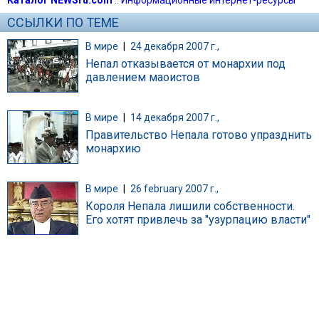
ССЫЛКИ ПО ТЕМЕ
В мире
|
24 декабря 2007 г.,
Непал отказывается от монархии под
давлением маоистов
В мире
|
14 декабря 2007 г.,
Правительство Непала готово упразднить
монархию
В мире
|
26 february 2007 г.,
Короля Непала лишили собственности.
Его хотят привлечь за "узурпацию власти"