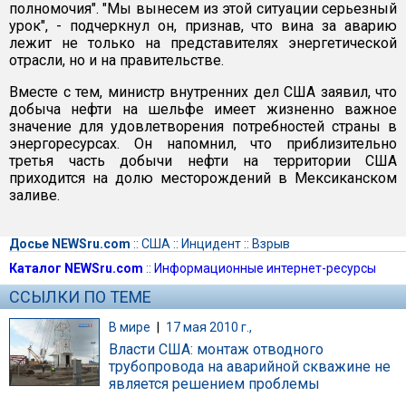
полномочия". "Мы вынесем из этой ситуации серьезный
урок", - подчеркнул он, признав, что вина за аварию
лежит не только на представителях энергетической
отрасли, но и на правительстве.
Вместе с тем, министр внутренних дел США заявил, что
добыча нефти на шельфе имеет жизненно важное
значение для удовлетворения потребностей страны в
энергоресурсах. Он напомнил, что приблизительно
третья часть добычи нефти на территории США
приходится на долю месторождений в Мексиканском
заливе.
Досье NEWSru.com
::
США
::
Инцидент
::
Взрыв
Каталог NEWSru.com
::
Информационные интернет-ресурсы
ССЫЛКИ ПО ТЕМЕ
В мире
|
17 мая 2010 г.,
Власти США: монтаж отводного
трубопровода на аварийной скважине не
является решением проблемы