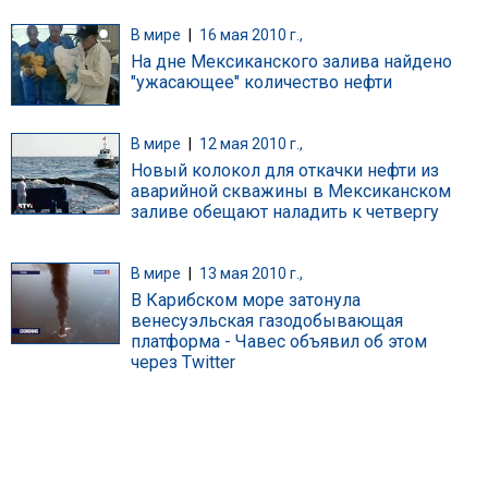
В мире
|
16 мая 2010 г.,
На дне Мексиканского залива найдено
"ужасающее" количество нефти
В мире
|
12 мая 2010 г.,
Новый колокол для откачки нефти из
аварийной скважины в Мексиканском
заливе обещают наладить к четвергу
В мире
|
13 мая 2010 г.,
В Карибском море затонула
венесуэльская газодобывающая
платформа - Чавес объявил об этом
через Twitter