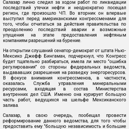
Салазар лично следил за ходом работ по ликвидации
последствий утечки нефти и неоднократно посещал
регион, где произошло ЧП. Во вторник он впервые
выступил перед американскими конгрессменами для
того, чтобы отчитаться за действия правительства по
преодолению последствий аварии и возможные
упущения на этапе предоставления нефтяным
компаниям разрешений на бурение.
На открытии слушаний сенатор-демократ от штата Нью-
Мексико Джефф Бингаман, подчеркнул, что Конгресс
будет тщательно разбираться, имела ли место "ошибка
регулирования" со стороны федеральных ведомств,
выдававших разрешения на разведку энергоресурсов.
В фокусе внимания конгрессменов, в частности,
оказалась Служба управления минеральными
ресурсами, входящая в состав Министерства
внутренних дел США. Именно она курирует большую
часть работ, ведущихся на шельфе Мексиканского
залива.
Салазар, в свою очередь, пообещал провести
реформирование данного ведомства, для того чтобы
предоставить ему "большую независимость и большие