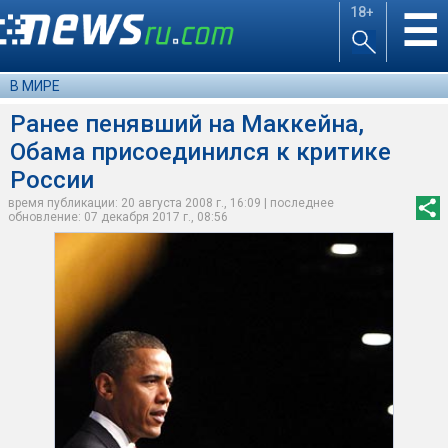
18+
☰
В МИРЕ
Ранее пенявший на Маккейна,
Обама присоединился к критике
России
время публикации: 20 августа 2008 г., 16:09 | последнее
обновление: 07 декабря 2017 г., 08:56