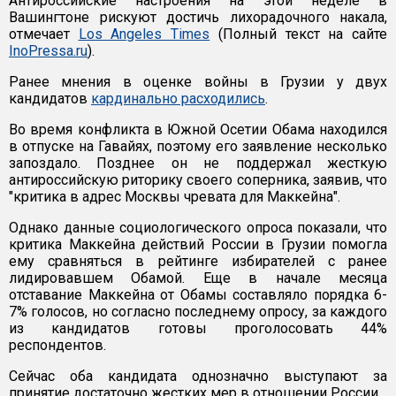
Антироссийские настроения на этой неделе в
Вашингтоне рискуют достичь лихорадочного накала,
отмечает
Los Angeles Times
(Полный текст на сайте
InoPressa.ru
).
Ранее мнения в оценке войны в Грузии у двух
кандидатов
кардинально расходились
.
Во время конфликта в Южной Осетии Обама находился
в отпуске на Гавайях, поэтому его заявление несколько
запоздало. Позднее он не поддержал жесткую
антироссийскую риторику своего соперника, заявив, что
"критика в адрес Москвы чревата для Маккейна".
Однако данные социологического опроса показали, что
критика Маккейна действий России в Грузии помогла
ему сравняться в рейтинге избирателей с ранее
лидировавшем Обамой. Еще в начале месяца
отставание Маккейна от Обамы составляло порядка 6-
7% голосов, но согласно последнему опросу, за каждого
из кандидатов готовы проголосовать 44%
респондентов.
Сейчас оба кандидата однозначно выступают за
принятие достаточно жестких мер в отношении России.