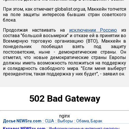
При этом, как отмечает globalist.org.ua, Маккейн топчется
на поле защиты интересов бывших стран советского
блока.
Продолжая настаивать на
исключении Россию
из
состава "большой восьмерки" и отказе ей в принятии во
Всемирную торговую организацию (ВТО), Маккейн в
понедельник пообещал взять под защиту
постсоветские, ныне - демократические страны. Он
отметил, что новые демократические страны Европы
должны иметь возможность положиться на поддержку
и солидарность свободного мира. "Если меня выберут
президентом, такая поддержка у них будет", - заявил он.
502 Bad Gateway
nginx
Досье NEWSru.com
::
США
::
Выборы
::
Обама, Барак
Каталог NEWSru.com
::
Информационные интернет-ресурсы