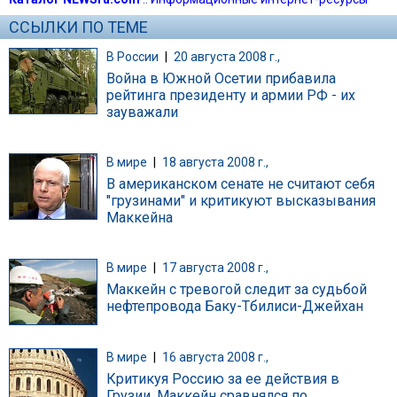
ССЫЛКИ ПО ТЕМЕ
В России
|
20 августа 2008 г.,
Война в Южной Осетии прибавила
рейтинга президенту и армии РФ - их
зауважали
В мире
|
18 августа 2008 г.,
В американском сенате не считают себя
"грузинами" и критикуют высказывания
Маккейна
В мире
|
17 августа 2008 г.,
Маккейн с тревогой следит за судьбой
нефтепровода Баку-Тбилиси-Джейхан
В мире
|
16 августа 2008 г.,
Критикуя Россию за ее действия в
Грузии, Маккейн сравнялся по