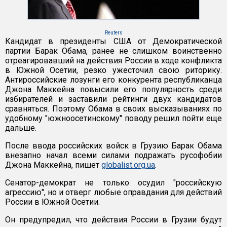
Reuters
Кандидат в президенты США от Демократической
партии Барак Обама, ранее не слишком воинственно
отреагировавший на действия России в ходе конфликта
в Южной Осетии, резко ужесточил свою риторику.
Антироссийские лозунги его конкурента республиканца
Джона Маккейна повысили его популярность среди
избирателей и заставили рейтинги двух кандидатов
сравняться. Поэтому Обама в своих высказываниях по
удобному "южноосетинскому" поводу решил пойти еще
дальше.
После ввода российских войск в Грузию Барак Обама
внезапно начал всеми силами подражать русофобии
Джона Маккейна, пишет
globalist.org.ua
.
Сенатор-демократ не только осудил "российскую
агрессию", но и отверг любые оправдания для действий
России в Южной Осетии.
Он предупредил, что действия России в Грузии будут