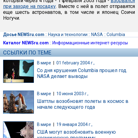
который через 4 года - 1 февраля 2003 года -
взорвался
при заходе на посадку
. Вместе с ней в полет отправятся
еще шесть астронавтов, в том числе и японец Соичи
Ногучи.
Досье NEWSru.com
::
Наука и технологии
::
NASA
::
Columbia
Каталог NEWSru.com
::
Информационные интернет-ресурсы
ССЫЛКИ ПО ТЕМЕ
В мире
|
01 february 2004 г.,
Со дня крушения Columbia прошел год.
NASA делает выводы
В мире
|
10 июня 2003 г.,
Шаттлы возобновят полеты в космос в
начале следующего года
В мире
|
19 января 2004 г.,
США могут возобновить военную
космическую программу