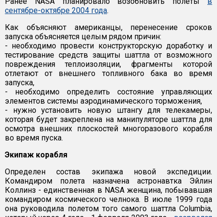
Ранее NASA планировало возобновить полеты
в
сентябре-октябре 2004 года
.
Как объясняют американцы, перенесение сроков
запуска объясняется целым рядом причин:
- необходимо провести конструкторскую доработку и
тестирование средств защиты шаттла от возможного
повреждения теплоизоляции, фрагменты которой
отлетают от внешнего топливного бака во время
запуска,
- необходимо определить состояние управляющих
элементов системы аэродинамического торможения,
- нужно установить новую штангу для телекамеры,
которая будет закреплена на манипуляторе шаттла для
осмотра внешних плоскостей многоразового корабля
во время пуска.
Экипаж корабля
Определен состав экипажа новой экспедиции.
Командиром полета назначена астронавтка Эйлин
Коллинз - единственная в NASA женщина, побывавшая
командиром космического челнока. В июле 1999 года
она руководила полетом того самого шаттла Columbia,